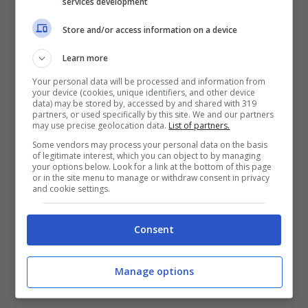
services development
nessuna difficoltà.
Store and/or access information on a device
Da Grottole a Miglionico
– 10 km:
Learn more
nessuna difficoltà.
Your personal data will be processed and information from
Da Miglionico a Matera
– 28 km:
your device (cookies, unique identifiers, and other device
data) may be stored by, accessed by and shared with 319
alcuni tratti di strada sono sterrati,
partners, or used specifically by this site. We and our partners
may use precise geolocation data.
List of partners.
altri completamente asfaltati. È la
Some vendors may process your personal data on the basis
tappa finale.
of legitimate interest, which you can object to by managing
your options below. Look for a link at the bottom of this page
or in the site menu to manage or withdraw consent in privacy
and cookie settings.
Lungo tutto il percorso, come si capisce
già leggendo i nomi delle località che si
Consent
incontrano pedalando, le
città e i paesaggi
sono tutti degni di nota
. Per questo motivo
Manage options
si parla di
viaggio
lungo la Via dei Borboni,