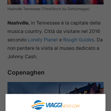
Nashville Tennessee (ThinkStock by GettyImages)
Nashville
, in Tennessee è la capitale della
musica country. Città da visitare nel 2016
secondo
Lonely Planet
e
Rough Guides
. Da
non perdere la visita al museo dedicato a
Johnny Cash.
Copenaghen