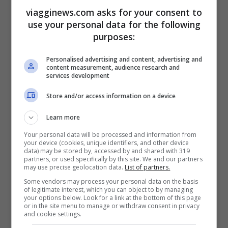
viagginews.com asks for your consent to
use your personal data for the following
purposes:
Personalised advertising and content, advertising and
content measurement, audience research and
services development
Copenhagen (Thinkstock)
Store and/or access information on a device
La capitale della Danimarca è un’altra città
Learn more
europea ideale per una donna che vuole
Your personal data will be processed and information from
your device (cookies, unique identifiers, and other device
partire per un viaggio da sola. Il Parco di
data) may be stored by, accessed by and shared with 319
partners, or used specifically by this site. We and our partners
Tivoli, lo scoglio della Sirenetta, i musei,
may use precise geolocation data.
List of partners.
sono tante le cose da vedere e da fare a
Some vendors may process your personal data on the basis
of legitimate interest, which you can object to by managing
Copenaghen
. Da qualche tempo poi, è una
your options below. Look for a link at the bottom of this page
or in the site menu to manage or withdraw consent in privacy
meta anche per gli amanti del cibo. Qui
and cookie settings.