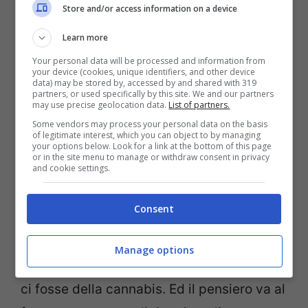
Store and/or access information on a device
l’aria condizionata l’odore diminuisse,
invece al contrario è aumentato’ ha detto
Learn more
un altro vacanziere. ‘All’arrivo a Gatwick
Your personal data will be processed and information from
your device (cookies, unique identifiers, and other device
puzzavamo tutti di cannabis’.
data) may be stored by, accessed by and shared with 319
partners, or used specifically by this site. We and our partners
may use precise geolocation data.
List of partners.
Una volta rientrati i passeggeri sono stati
Some vendors may process your personal data on the basis
of legitimate interest, which you can object to by managing
your options below. Look for a link at the bottom of this page
dirottati su un altro volo per Creta e
or in the site menu to manage or withdraw consent in privacy
and cookie settings.
sebbene con notevole ritardo sono arrivati
poi alla loro agognata meta di vacanza.
Consent
Ora la
British Airways
dovrà chiarire come
un odore così forte si sia sviluppato. E’
Manage options
verosimile pensare che in qualche valigia
ci fosse della cannabis. Ed il pensiero va al