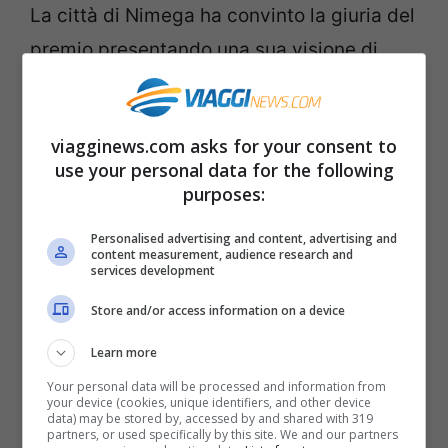
La città di Nimega ha convinto la giuria del
premio presentando una sua visione di
tutela dell’ambiente chiara e precisa,
integrata con il suo tessuto urbano e
viagginews.com asks for your consent to
diretta a coinvolgere in modo ampio
use your personal data for the following
stakeholder e residenti. Anche Galway ha
purposes:
convinto i giudici con una presentazione
Personalised advertising and content, advertising and
originale, della quale è stato apprezzato in
content measurement, audience research and
services development
particolare l’approccio alla crescita e al
Store and/or access information on a device
sostegno alle Piccole e medie imprese in
Learn more
chiave “green”, così come l’impegno nella
Your personal data will be processed and information from
formazione e nel proporsi come “green
your device (cookies, unique identifiers, and other device
data) may be stored by, accessed by and shared with 319
ambassador”. Le città che ottengono i
partners, or used specifically by this site. We and our partners