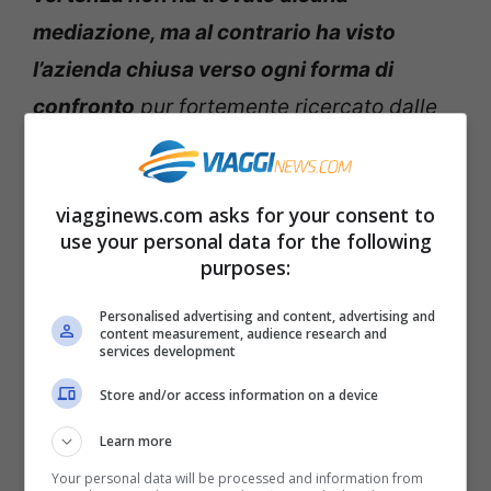
mediazione, ma al contrario ha visto
l’azienda chiusa verso ogni forma di
confronto
pur fortemente ricercato dalle
organizzazioni sindacali.
viagginews.com asks for your consent to
use your personal data for the following
purposes:
“Alitalia è sorpresa per una decisione che
appare incomprensibile fin dalle
Personalised advertising and content, advertising and
content measurement, audience research and
services development
motivazioni dello sciopero. Una decisione
che sorprende ancor di più visto che
Store and/or access information on a device
Alitalia è a metà del suo piano di rilancio
Learn more
teso a ridare alla Compagnia quella
Your personal data will be processed and information from