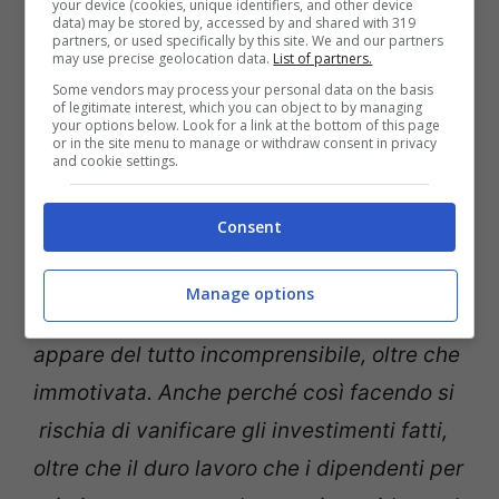
your device (cookies, unique identifiers, and other device
solidità economica indispensabile per
data) may be stored by, accessed by and shared with 319
partners, or used specifically by this site. We and our partners
poter pensare al futuro. Un piano che, nel
may use precise geolocation data.
List of partners.
solo 2016, prevede investimenti per 400
Some vendors may process your personal data on the basis
of legitimate interest, which you can object to by managing
milioni di euro, destinati ad ammodernare
your options below. Look for a link at the bottom of this page
or in the site menu to manage or withdraw consent in privacy
and cookie settings.
la flotta, offrire nuovi servizi a bordo e a
terra e tornare così ad essere veramente
Consent
competitivi. La Compagnia è anche
tornata ad assumere. Alla luce di tali fatti
Manage options
la decisione di alcune sigle sindacali
appare del tutto incomprensibile, oltre che
immotivata. Anche perché così facendo si
rischia di vanificare gli investimenti fatti,
oltre che il duro lavoro che i dipendenti per