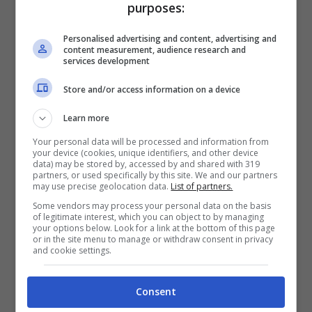
purposes:
tecnica degli infrarossi, che permette di
Personalised advertising and content, advertising and
catturare le lunghezze d’onda non visibili
content measurement, audience research and
services development
generalmente all’occhio umano. Il risultato
Store and/or access information on a device
è determinato da una spiegazione
scientifica: la clorofilla delle piante e degli
Learn more
alberi riflette fortemente la luce a
Your personal data will be processed and information from
your device (cookies, unique identifiers, and other device
infrarossi, mentre l’asfalto, l’acqua e altre
data) may be stored by, accessed by and shared with 319
partners, or used specifically by this site. We and our partners
superfici no. Ecco perché il fogliame si è
may use precise geolocation data.
List of partners.
Some vendors may process your personal data on the basis
tinto di rosa. Tutto questo per rendere più
of legitimate interest, which you can object to by managing
your options below. Look for a link at the bottom of this page
magico un posto che non ha certamente
or in the site menu to manage or withdraw consent in privacy
and cookie settings.
bisogno di presentazioni.
Consent