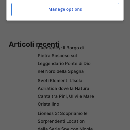
Manage options
A cura di: Francesco Cini
Articoli recenti
Puentedey: Il Borgo di
Pietra Sospeso sul
Leggendario Ponte di Dio
nel Nord della Spagna
Sveti Klement: L’Isola
Adriatica dove la Natura
Canta tra Pini, Ulivi e Mare
Cristallino
Lioness 3: Scopriamo le
Sorprendenti Location
della Serie Spy con Nicole