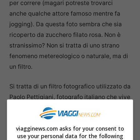
per correre (magari potreste trovarci
anche qualche attore famoso mentre fa
jogging). Da questa foto sembra che sia
ricoperto da zucchero filato rosa. Non è
stranissimo? Non si tratta di uno strano
fenomeno metereologico o naturale, ma di
un filtro.
Si tratta di un filtro fotografico utilizzato da
Paolo Pettigiani, fotografo italiano che vive
nella
Grande Mela
ma che ha studiato al
Politecnico di Torino. Il suo progetto si
viagginews.com asks for your consent to
chiama “Infrared NYC”: Pettigiani ha
use your personal data for the following
realizzato le immagini utilizzando la