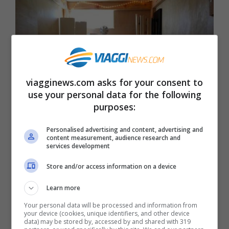
viagginews.com asks for your consent to
use your personal data for the following
purposes:
Personalised advertising and content, advertising and
content measurement, audience research and
services development
Peter Berkovitz, tuttavia, sembra contento.
Store and/or access information on a device
“Le persone sono generalmente sorprese
Learn more
dal fatto che io abbia voluto vivere in una
Your personal data will be processed and information from
scatola di legno, ma penso che si
your device (cookies, unique identifiers, and other device
data) may be stored by, accessed by and shared with 319