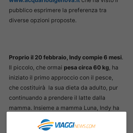
www.acquariodigenova.it
che ha visto il
pubblico esprimere la preferenza tra
diverse opzioni proposte.
Proprio il 20 febbraio, Indy compie 6 mesi
.
Il piccolo, che ormai
pesa circa 60 kg
, ha
iniziato il primo approccio con il pesce,
che costituirà la sua dieta da adulto, pur
continuando a prendere il latte dalla
mamma. Insieme a mamma Luna, Indy ha
iniziato il percorso di integrazione con gli
altri delfini: dopo aver incontrato e