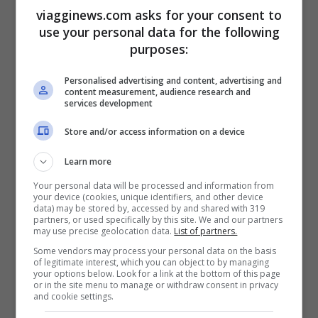
condiviso per un certo periodo la nursery
viagginews.com asks for your consent to
use your personal data for the following
con Goccia e Naù, oggi nuota in vasca con
purposes:
papà Robin, nell’attesa di integrarsi con
Personalised advertising and content, advertising and
tutto il gruppo sociale e fare il suo ingresso
content measurement, audience research and
services development
nella vasca principale del Padiglione. Indy
è molto curioso e indipendente e comincia,
Store and/or access information on a device
proprio nei momenti del pasto, a interagire
Learn more
con lo staff.
Your personal data will be processed and information from
your device (cookies, unique identifiers, and other device
data) may be stored by, accessed by and shared with 319
partners, or used specifically by this site. We and our partners
may use precise geolocation data.
List of partners.
Some vendors may process your personal data on the basis
of legitimate interest, which you can object to by managing
Tino partecipa ormai assiduamente alle
your options below. Look for a link at the bottom of this page
or in the site menu to manage or withdraw consent in privacy
sessioni di cibatura
, avvicinandosi alle
and cookie settings.