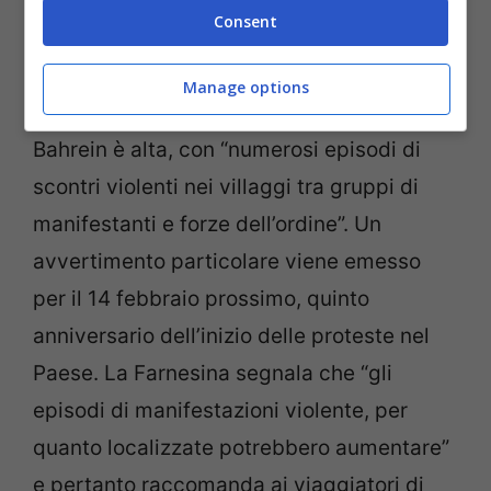
manifestazioni” che sono iniziate nel
Consent
febbraio del 2011, sulla scia della
Primavera araba, e “succedutesi
Manage options
regolarmente da allora”. La tensione in
Bahrein è alta, con “numerosi episodi di
scontri violenti nei villaggi tra gruppi di
manifestanti e forze dell’ordine”. Un
avvertimento particolare viene emesso
per il 14 febbraio prossimo, quinto
anniversario dell’inizio delle proteste nel
Paese. La Farnesina segnala che “gli
episodi di manifestazioni violente, per
quanto localizzate potrebbero aumentare”
e pertanto raccomanda ai viaggiatori di