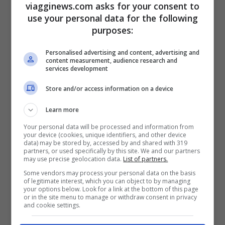
viagginews.com asks for your consent to
confine con la Bolivia”. La Farnesina
use your personal data for the following
“raccomanda pertanto ai connazionali
purposes:
presenti o in viaggio verso l’area di
Personalised advertising and content, advertising and
content measurement, audience research and
esercitare prudenza e di informarsi
services development
accuratamente sulla situazione prima di
Store and/or access information on a device
intraprendere spostamenti per via
Learn more
terrestre o visite turistiche nell’area”.
Your personal data will be processed and information from
your device (cookies, unique identifiers, and other device
data) may be stored by, accessed by and shared with 319
Bahrein
partners, or used specifically by this site. We and our partners
may use precise geolocation data.
List of partners.
La situazione sicurezza nel Paese del Golfo
Some vendors may process your personal data on the basis
of legitimate interest, which you can object to by managing
your options below. Look for a link at the bottom of this page
è a rischio, a causa di “un netto
or in the site menu to manage or withdraw consent in privacy
and cookie settings.
deterioramento a seguito delle numerose