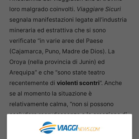
loro malgrado coinvolti.
Viaggiare Sicuri
segnala manifestazioni legate all’industria
mineraria ed estrattiva che si sono
verificate “in varie aree del Paese
(Cajamarca, Puno, Madre de Dios). La
Oroya (nella provincia di Junin) ed
Arequipa” e che “sono state teatro
recentemente di
violenti scontri
“. Anche
se al momento la situazione è
relativamente calma, “non si possono
escludere recrudescenze e la creazione di
nuovi blocchi stradali, anche sulle
principali arterie ed in prossimità del