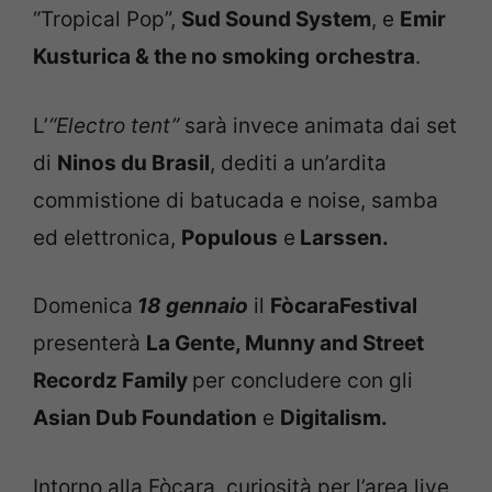
“Tropical Pop”,
Sud Sound System
, e
Emir
Kusturica & the no smoking
orchestra
.
L’
“Electro tent”
sarà invece animata dai set
di
Ninos du Brasil
, dediti a un’ardita
commistione di batucada e noise, samba
ed elettronica,
Populous
e
Larssen.
Domenica
18 gennaio
il
FòcaraFestival
presenterà
La Gente
, Munny and Street
Recordz Family
per concludere con gli
Asian Dub Foundation
e
Digitalism.
Intorno alla Fòcara, curiosità per l’area live