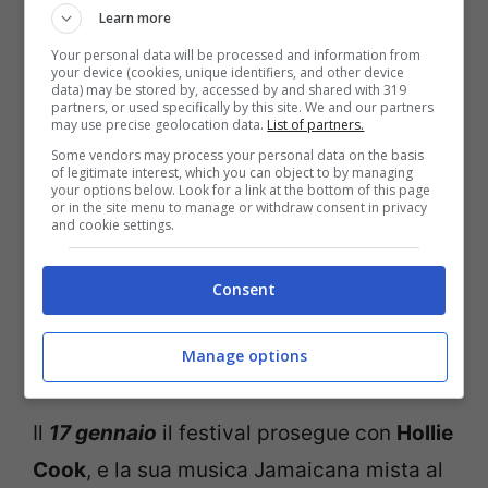
Learn more
giamaicana dell’ultimo mezzo secolo a
Your personal data will be processed and information from
tenere banco e passare la scena a
Rachid
your device (cookies, unique identifiers, and other device
data) may be stored by, accessed by and shared with 319
Taha
re indiscusso del rock francese
partners, or used specifically by this site. We and our partners
may use precise geolocation data.
List of partners.
multiculturale e
Tony Allen
nigeriano,
Some vendors may process your personal data on the basis
of legitimate interest, which you can object to by managing
riconosciuto come il miglior batterista
your options below. Look for a link at the bottom of this page
or in the site menu to manage or withdraw consent in privacy
africano. La notte sarà poi infuocata dai
and cookie settings.
ritmi di
Mouse on Mars
,
Metronomy
e
Jollymare
” ovvero il “novolese doc”
Consent
Fabrizio Martina
che si esibiranno nella
Manage options
“Electro tent”.
Il
17 gennaio
il festival prosegue con
Hollie
Cook
, e la sua musica Jamaicana mista al