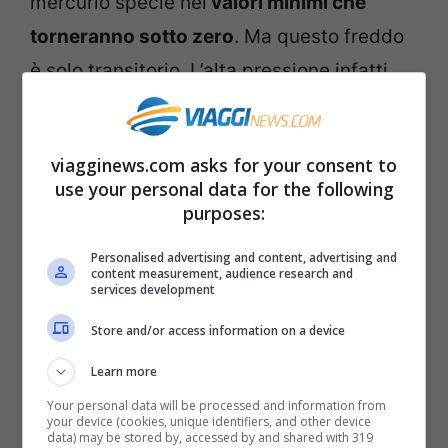
mercurio specie nei
valori minimi che
torneranno sotto zero
. Ma questo freddo
è solo transitorio. L’alta pressione infatti
riconquisterà il nostro Paese almeno fino al
16-17 gennaio.
viagginews.com asks for your consent to
use your personal data for the following
SABATO 10:
Giornata di primavera su tutta
purposes:
l’Italia. Soleggiato con nubi sulle coste
Personalised advertising and content, advertising and
tirreniche, sulla Liguria con possibili
content measurement, audience research and
services development
piovaschi e sul Nord Est. Addensamenti
Store and/or access information on a device
con leggere piogge sulla Toscana
settentrionale, sulla Campania e sulla
Learn more
Calabria. Temperature in netto aumento
Your personal data will be processed and information from
your device (cookies, unique identifiers, and other device
sia nei valori minimi, sia nei valori massimi.
data) may be stored by, accessed by and shared with 319