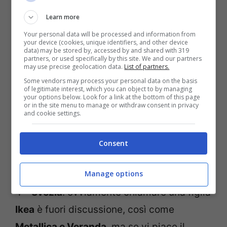
padre di chiamare il figlio
Venerdì
, come il
Learn more
personaggio di ‘Robison Crusoe”.
Your personal data will be processed and information from
your device (cookies, unique identifiers, and other device
data) may be stored by, accessed by and shared with 319
3-
Nuova Zelanda
: assolutamente out 77
partners, or used specifically by this site. We and our partners
may use precise geolocation data.
List of partners.
nomi per questa piccola isola. Qualche
Some vendors may process your personal data on the basis
of legitimate interest, which you can object to by managing
esempio?
Duca, Reale, Giudice, Cavaliere,
your options below. Look for a link at the bottom of this page
or in the site menu to manage or withdraw consent in privacy
Regina,
Lucifero,
oppure come
un numero
and cookie settings.
romano
(ad esempio
Settimio o Primo
).
Però se
avete un figlio potete
Consent
chiamarlo
Bus Numero 16.
Manage options
4 –
Svezia
: ovviamente chiamare una figlia
Ikea
è fuori discussione, così come
Metallica e Veranda
, ma se vi piace il