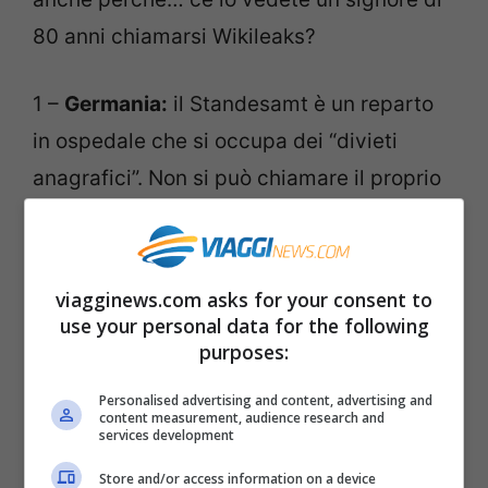
80 anni chiamarsi Wikileaks?
1 –
Germania:
il Standesamt è un reparto
in ospedale che si occupa dei “divieti
anagrafici”. Non si può chiamare il proprio
bambino
Wikileaks, Miatt, Woodstock e
Grammophon
(ma
Jazz o Lafayette
sì).
viagginews.com asks for your consent to
2 –
Italia
: sono vietati i nomi geografici,
use your personal data for the following
purposes:
tranne
Italia, Europa, America e Asia
. A
Torino l’anagrafe ha rifiutato il nome
Personalised advertising and content, advertising and
content measurement, audience research and
Andrea per una bambina, così come non
services development
ha trovato accoglimento la domanda di un
Store and/or access information on a device