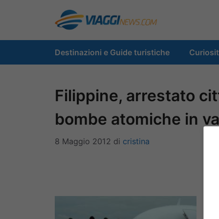
Vai
al
contenuto
Destinazioni e Guide turistiche
Curiosi
Filippine, arrestato cit
bombe atomiche in val
8 Maggio 2012
di
cristina
F