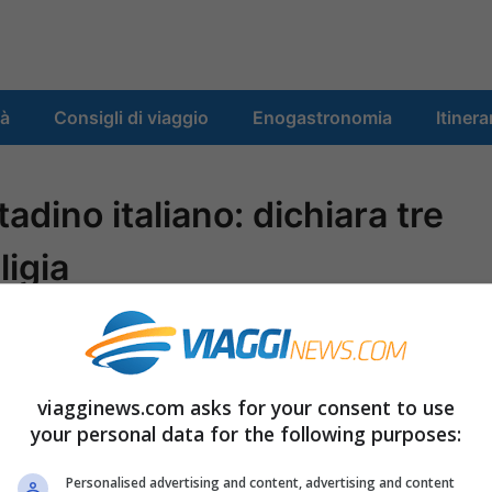
tà
Consigli di viaggio
Enogastronomia
Itinera
tadino italiano: dichiara tre
igia
viagginews.com asks for your consent to use
your personal data for the following purposes:
ilippine Manila scherzo carcere battuta
Personalised advertising and content, advertising and content