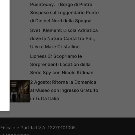
Puentedey: Il Borgo di Pietra
Sospeso sul Leggendario Ponte
di Dio nel Nord della Spagna
Sveti Klement: L’Isola Adriatica
dove la Natura Canta tra Pini,
Ulivi e Mare Cristallino
Lioness 3: Scopriamo le
Sorprendenti Location della
Serie Spy con Nicole Kidman
2 Agosto: Ritorna la Domenica
al Museo con Ingresso Gratuito
in Tutta Italia
iscale e Partita I.V.A. 12279101005