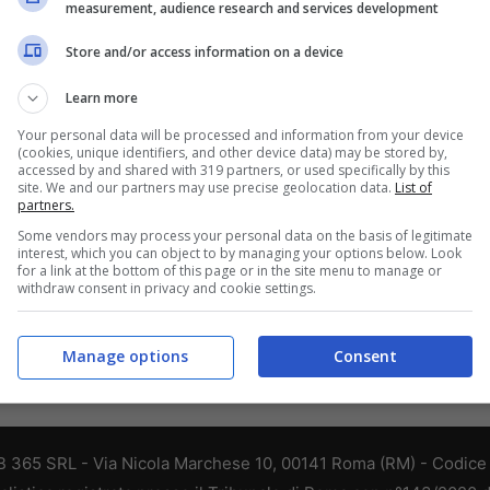
eroporto/Roma-Uno scherzo alla dogana è
measurement, audience research and services development
ostato caro a Fabrizio Salvini che, in partenza
Store and/or access information on a device
a Manila, ha dichiarato di avere tre bombe
Learn more
tomiche in tasca e di appartenere ad Al-
Your personal data will be processed and information from your device
uaeda. Nelle Filippine vi sono leggi severe a
(cookies, unique identifiers, and other device data) may be stored by,
accessed by and shared with 319 partners, or used specifically by this
roposito di questo tipo di battute -negli
site. We and our partners may use precise geolocation data.
List of
partners.
roporti vi sono chiari avvisi- e ora il cittadino
Some vendors may process your personal data on the basis of legitimate
interest, which you can object to by managing your options below. Look
for a link at the bottom of this page or in the site menu to manage or
withdraw consent in privacy and cookie settings.
Manage options
Consent
 365 SRL - Via Nicola Marchese 10, 00141 Roma (RM) - Codice F