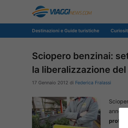
Vai
al
contenuto
Destinazioni e Guide turistiche
Curiosi
Sciopero benzinai: set
la liberalizzazione del
17 Gennaio 2012
di
Federica Fralassi
Scioper
anno s
protes