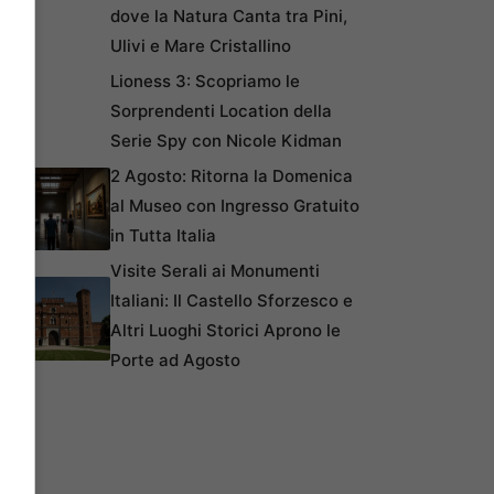
dove la Natura Canta tra Pini,
Ulivi e Mare Cristallino
Lioness 3: Scopriamo le
Sorprendenti Location della
Serie Spy con Nicole Kidman
2 Agosto: Ritorna la Domenica
al Museo con Ingresso Gratuito
in Tutta Italia
Visite Serali ai Monumenti
Italiani: Il Castello Sforzesco e
Altri Luoghi Storici Aprono le
Porte ad Agosto