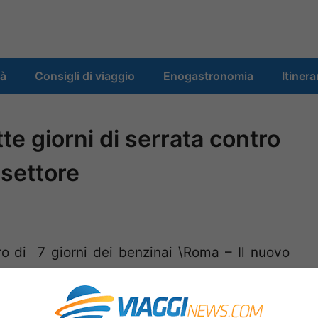
tà
Consigli di viaggio
Enogastronomia
Itinera
te giorni di serrata contro
 settore
o di 7 giorni dei benzinai \Roma – Il nuovo
i apre all’insegna degli s
cioperi e delle
te
contro le
liberalizzazion
i che il Governo