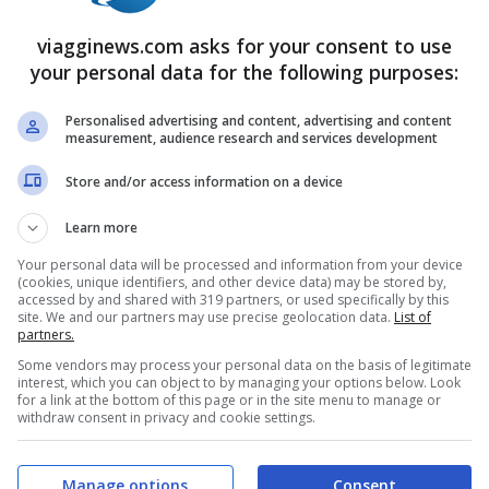
orrebbe attuare. Dopo la s
errata dei tassisti
viagginews.com asks for your consent to use
rso 13 gennaio (
clicca qui per info
) che ha
your personal data for the following purposes:
ori città italiane, creando disagi soprattutto a
ecarsi in aeroporto o stazione, il
prossimo
Personalised advertising and content, advertising and content
measurement, audience research and services development
a sarà quello dei
benzinai
.
Store and/or access information on a device
 governo vorrebbe prendere in merito alla
Learn more
i,
le due associazioni dei gestori aderenti a
Your personal data will be processed and information from your device
(cookies, unique identifiers, and other device data) may be stored by,
nno proclamato immediatamente uno
sciopero
accessed by and shared with 319 partners, or used specifically by this
site. We and our partners may use precise geolocation data.
List of
partners.
rante
. Per il momento le
modalità e gli orari
Some vendors may process your personal data on the basis of legitimate
abiliti ma, l’unico dato certo è che i benzinai
interest, which you can object to by managing your options below. Look
for a link at the bottom of this page or in the site menu to manage or
e
per 7 giorni.
withdraw consent in privacy and cookie settings.
e i gestori della rete ordinaria, e l’Anisa che
Manage options
Consent