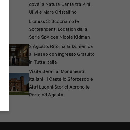
dove la Natura Canta tra Pini,
Ulivi e Mare Cristallino
Lioness 3: Scopriamo le
Sorprendenti Location della
Serie Spy con Nicole Kidman
2 Agosto: Ritorna la Domenica
al Museo con Ingresso Gratuito
in Tutta Italia
Visite Serali ai Monumenti
Italiani: Il Castello Sforzesco e
Altri Luoghi Storici Aprono le
Porte ad Agosto