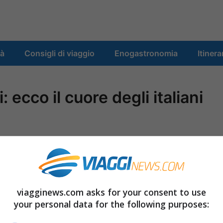
tà
Consigli di viaggio
Enogastronomia
Itinera
 ecco il cuore degli italiani
FAI ABBAZIE EREMI ITALIA / ROMA – Dove sta
l
cuore
degli italiani? A sorpresa, secondo un
sondaggio del
FAI
(Fondo per l’Ambiente
viagginews.com asks for your consent to use
Italiano) in un posto ai più sconosciuto, ma
your personal data for the following purposes:
che merita senz’altro una visita, il Complesso