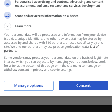
Personalised advertising and content, advertising and content
measurement, audience research and services development
degli Eremi dell’Abbazia di
Santa Maria di
incia di Foggia
. Questo splendido angolo
Store and/or access information on a device
ugliese fra gole impervie e vallate,
Learn more
ati nella roccia grigia. Un complesso voluto
Your personal data will be processed and information from your device
(cookies, unique identifiers, and other device data) may be stored by,
regorio Magno
. Per ben 34.118 votanti è
accessed by and shared with 319 partners, or used specifically by this
site. We and our partners may use precise geolocation data.
List of
e. Al secondo posto di questo speciale
partners.
nti Bossi a Novara, una villa ottocentesca
Some vendors may process your personal data on the basis of legitimate
interest, which you can object to by managing your options below. Look
for a link at the bottom of this page or in the site menu to manage or
e versa in stato di totale abbandono. Al terzo
withdraw consent in privacy and cookie settings.
 ‘Chiesa delle Sigaraie’, ossia la
ca.
Manage options
Consent