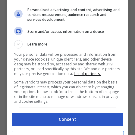
Personalised advertising and content, advertising and
content measurement, audience research and
services development
Store and/or access information on a device
Learn more
Your personal data will be processed and information from
your device (cookies, unique identifiers, and other device
data) may be stored by, accessed by and shared with 319
partners, or used specifically by this site. We and our partners
may use precise geolocation data.
List of partners.
Some vendors may process your personal data on the basis
of legitimate interest, which you can object to by managing
your options below. Look for a link at the bottom of this page
or in the site menu to manage or withdraw consent in privacy
Cucina dal Mondo | Repubblica
and cookie settings.
Ceca: guida ai piaceri della tavola
Consent
Spesso la cucina ceca è
accompagnata da pregiudizi ben poco