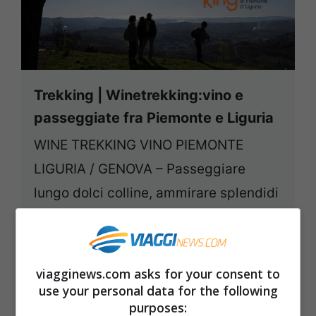
Trekking | Winetrekking:vino e
passeggiate fra Piemonte e Liguria
WINE TREKKING VINO PIEMONTE
LIGURIA / GENOVA – Passeggiare
lungo dolci colline, ammirare splendidi
paesaggi autunnali e assaporare ...
Leggi tutto
viagginews.com asks for your consent to
16 Novembre 2010
use your personal data for the following
purposes: