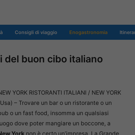
tà
Consigli di viaggio
Enogastronomia
Itinera
i del buon cibo italiano
NEW YORK RISTORANTI ITALIANI / NEW YORK
(Usa) – Trovare un bar o un ristorante o un
pub o un fast food, insomma un qualsiasi
luogo dove poter mangiare un boccone, a
New York
non è certo un’impresa. La Grande