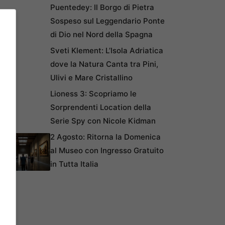
Puentedey: Il Borgo di Pietra
Sospeso sul Leggendario Ponte
di Dio nel Nord della Spagna
Sveti Klement: L’Isola Adriatica
dove la Natura Canta tra Pini,
Ulivi e Mare Cristallino
Lioness 3: Scopriamo le
Sorprendenti Location della
Serie Spy con Nicole Kidman
2 Agosto: Ritorna la Domenica
al Museo con Ingresso Gratuito
in Tutta Italia