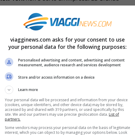
Mela pullula infatti di locali di ogni tipo, per
tutti i gusti e per tutte le tasche. Più difficile
pubblicità, di consigli e di suggerimenti, per
viagginews.com asks for your consent to use
ne, magari
italiano
. Il ‘Corriere della Sera’
your personal data for the following purposes:
del buon cibo ‘made in Italy’ a
New York
.
Personalised advertising and content, advertising and content
measurement, audience research and services development
orica pasticceria napoletana
‘Ferrara’
(195
Store and/or access information on a device
: qui potrete trovare autentici cannoli e
, mousse alla fragola, pasticcini e biscotti di
Learn more
Your personal data will be processed and information from your device
(cookies, unique identifiers, and other device data) may be stored by,
accessed by and shared with 319 partners, or used specifically by this
site. We and our partners may use precise geolocation data.
List of
ezzogiorno’
, ristorante toscano nel centro di
partners.
con rucola, maccheroni alla crudaiola,
Some vendors may process your personal data on the basis of legitimate
interest, which you can object to by managing your options below. Look