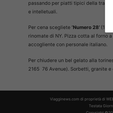
passando per piatti tipici della tradiz
e intelletuali.
Per cena scegliete
‘Numero 28’
(196 
rinomate di NY. Pizza cotta al forno 
accogliente con personale italiano.
Per chiudere un bel gelato alla torin
2165 76 Avenue). Sorbetti, granite e 
Viagginews.com di proprietà di WEB
Testata Giorn
Copyright ©2026