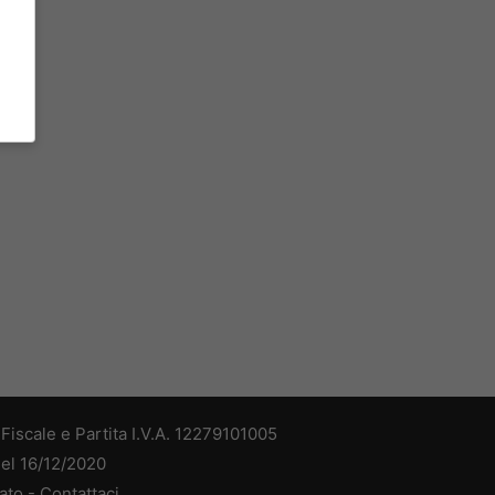
iscale e Partita I.V.A. 12279101005
del 16/12/2020
ato -
Contattaci