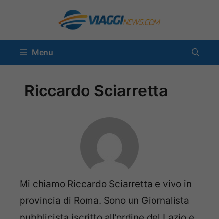
Vai
al
contenuto
Menu
Riccardo Sciarretta
Mi chiamo Riccardo Sciarretta e vivo in
provincia di Roma. Sono un Giornalista
pubblicista iscritto all’ordine del Lazio e