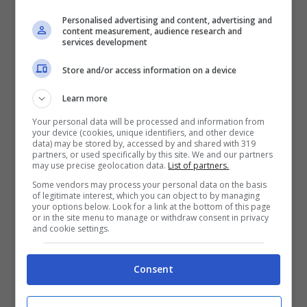
Personalised advertising and content, advertising and
content measurement, audience research and
services development
Store and/or access information on a device
Sulla mappa sembra una strada
Learn more
qualsiasi. In realtà è la più pericolosa
Your personal data will be processed and information from
al mondo, percorrerla può costarti
your device (cookies, unique identifiers, and other device
data) may be stored by, accessed by and shared with 319
caro
partners, or used specifically by this site. We and our partners
may use precise geolocation data.
List of partners.
22 Dicembre 2025
Some vendors may process your personal data on the basis
of legitimate interest, which you can object to by managing
your options below. Look for a link at the bottom of this page
or in the site menu to manage or withdraw consent in privacy
and cookie settings.
Consent