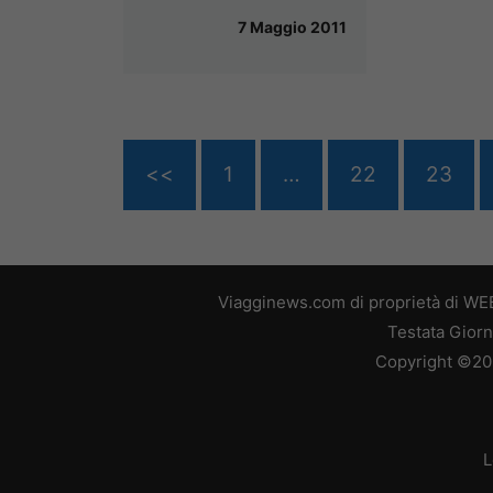
7 Maggio 2011
<<
1
…
22
23
Viagginews.com di proprietà di WEB
Testata Giorn
Copyright ©2026
L