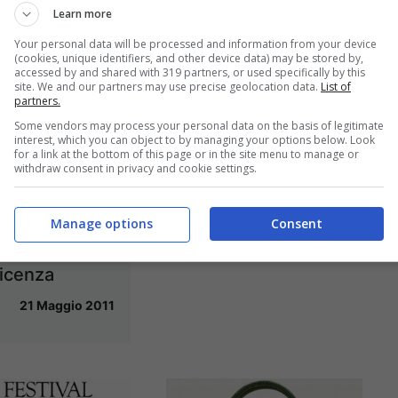
Learn more
Your personal data will be processed and information from your device
(cookies, unique identifiers, and other device data) may be stored by,
accessed by and shared with 319 partners, or used specifically by this
News | Viaggi nello
site. We and our partners may use precise geolocation data.
List of
partners.
Spazio: collaudati i
Some vendors may process your personal data on the basis of legitimate
voli Virgin Galactic
interest, which you can object to by managing your options below. Look
for a link at the bottom of this page or in the site menu to manage or
20 Maggio 2011
withdraw consent in privacy and cookie settings.
i | Parma,
 di Maggio:
Manage options
Consent
da di
icenza
21 Maggio 2011