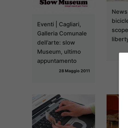
News 
bicicl
Eventi | Cagliari,
scope
Galleria Comunale
libert
dell’arte: slow
Museum, ultimo
appuntamento
28 Maggio 2011