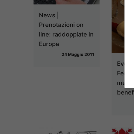
News |
Prenotazioni on
line: raddoppiate in
Europa
24 Maggio 2011
Event
Festa
meren
benef