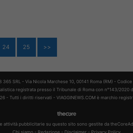
24
25
>>
 365 SRL - Via Nicola Marchese 10, 00141 Roma (RM) - Codice F
alistica registrata presso il Tribunale di Roma con n°143/2020 
 - Tutti i diritti riservati - VIAGGINEWS.COM è marchio registr
e attività pubblicitarie su questo sito sono gestite da theCoreA
Chi siamo
-
Redazione
-
Disclaimer
-
Privacy Policy