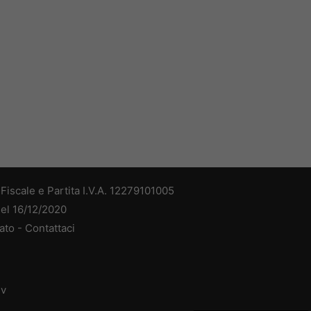
iscale e Partita I.V.A. 12279101005
del 16/12/2020
ato -
Contattaci
dv