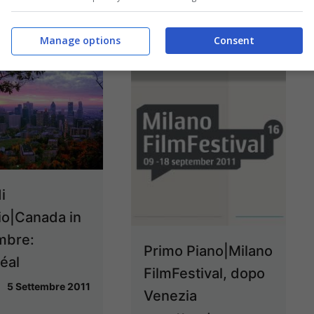
Manage options
Consent
i
io|Canada in
mbre:
Primo Piano|Milano
éal
FilmFestival, dopo
5 Settembre 2011
Venezia