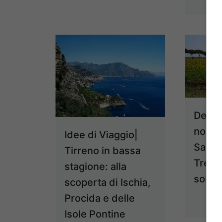
Desti
no in
Idee di Viaggio|
Sagre
Tirreno in bassa
Trekk
stagione: alla
solo
scoperta di Ischia,
Procida e delle
Isole Pontine