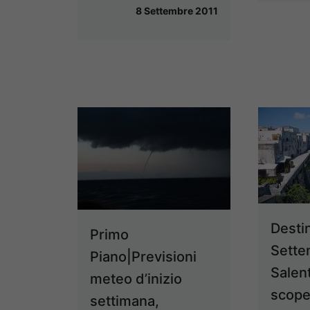
8 Settembre 2011
Desti
Primo
Sette
Piano|Previsioni
Salent
meteo d’inizio
scope
settimana,