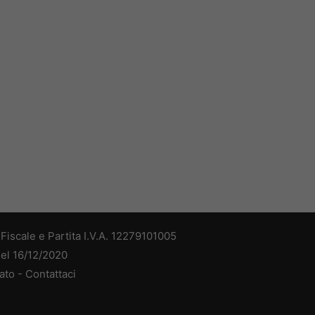
iscale e Partita I.V.A. 12279101005
del 16/12/2020
ato -
Contattaci