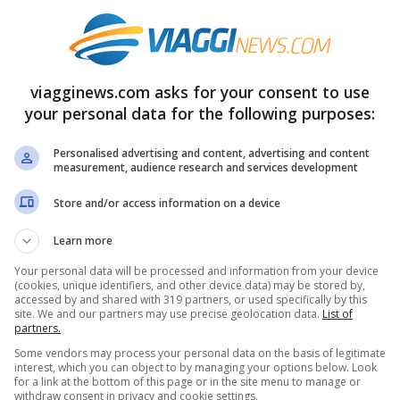
viagginews.com asks for your consent to use
your personal data for the following purposes:
Personalised advertising and content, advertising and content
measurement, audience research and services development
Store and/or access information on a device
nazioni|Autun
 Toscana:
Idee di Viaggio:
Learn more
, Vino,
Bruxelles, città di
Your personal data will be processed and information from your device
(cookies, unique identifiers, and other device data) may be stored by,
ing e non
musei e belle arti
accessed by and shared with 319 partners, or used specifically by this
site. We and our partners may use precise geolocation data.
List of
partners.
8 Settembre 2011
Some vendors may process your personal data on the basis of legitimate
12 Settembre 2011
interest, which you can object to by managing your options below. Look
for a link at the bottom of this page or in the site menu to manage or
withdraw consent in privacy and cookie settings.