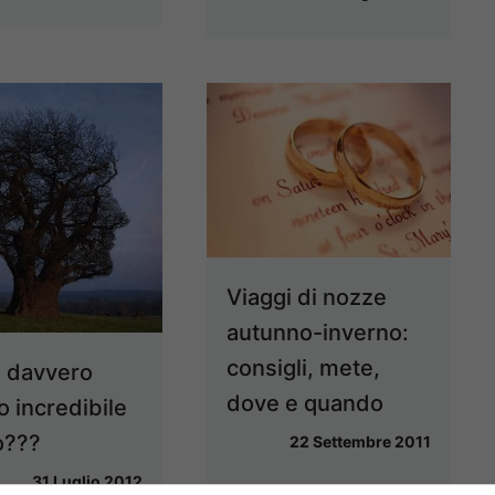
Viaggi di nozze
autunno-inverno:
consigli, mete,
e davvero
dove e quando
o incredibile
o???
22 Settembre 2011
31 Luglio 2012