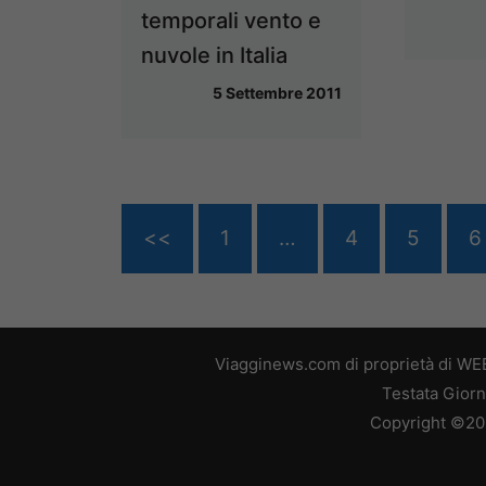
temporali vento e
nuvole in Italia
5 Settembre 2011
<<
1
…
4
5
6
Viagginews.com di proprietà di WEB
Testata Giorn
Copyright ©2026