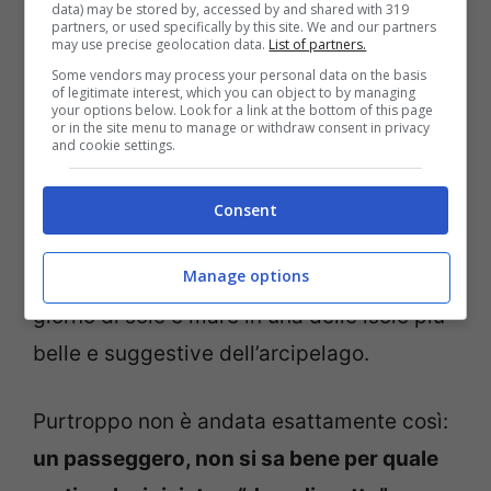
Ryanair, multa da 15.000 per un passeggero: ecco cosa
data) may be stored by, accessed by and shared with 319
partners, or used specifically by this site. We and our partners
aveva fatto/viagginews.com
may use precise geolocation data.
List of partners.
Some vendors may process your personal data on the basis
Il volo in questione era partito
of legitimate interest, which you can object to by managing
your options below. Look for a link at the bottom of this page
dall’aeroporto di Dublino e sarebbe
or in the site menu to manage or withdraw consent in privacy
and cookie settings.
dovuto arrivare poche ore dopo a
Lanzarote
, nelle isole Canarie. Si trattava
Consent
di un volo con 160 passeggeri a bordo che
Manage options
non vedevano l’ora di godersi qualche
giorno di sole e mare in una delle isole più
belle e suggestive dell’arcipelago.
Purtroppo non è andata esattamente così:
un passeggero, non si sa bene per quale