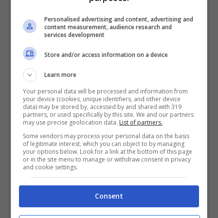
Personalised advertising and content, advertising and
content measurement, audience research and
Previsioni meteo – viagginews.com
services development
Store and/or access information on a device
Nonostante l’atmosfera tenda verso una
maggiore stabilità, il
freddo non darà
Learn more
tregua
nemmeno nelle ore diurne. Le
Your personal data will be processed and information from
your device (cookies, unique identifiers, and other device
data) may be stored by, accessed by and shared with 319
regioni nordoccidentali saranno le più
partners, or used specifically by this site. We and our partners
may use precise geolocation data.
List of partners.
colpite da questa ondata di gelo, con cieli
Some vendors may process your personal data on the basis
spesso nuvolosi e temperature massime
of legitimate interest, which you can object to by managing
your options below. Look for a link at the bottom of this page
che difficilmente supereranno i 4 o 5 gradi
or in the site menu to manage or withdraw consent in privacy
and cookie settings.
Celsius. Anche nel resto d’Italia si
percepirà un netto calo termico rispetto ai
Consent
giorni precedenti; tuttavia, grazie alla