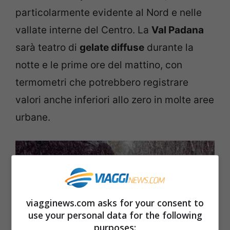
particolarmente evidente al Nord e nelle
vallate interne del Centro. La
Val Padana
sarà teatro di
gelate diffuse
durante la
notte e le prime ore del mattino, con
termometri che potrebbero registrare
valori anche inferiori allo zero in molte aree
urbane.
viagginews.com asks for your consent to
use your personal data for the following
purposes: