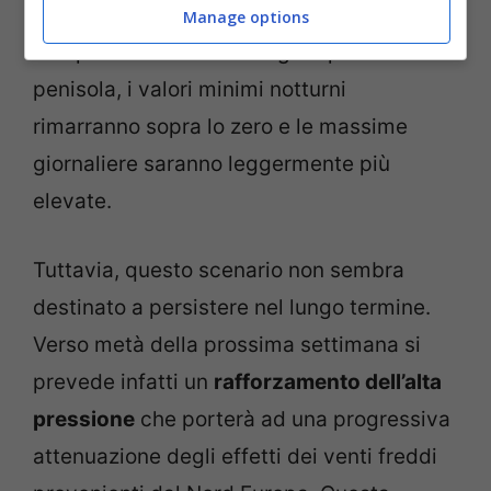
presenza del sole mitigata da un’area di
Manage options
alta pressione estesa su gran parte della
penisola, i valori minimi notturni
rimarranno sopra lo zero e le massime
giornaliere saranno leggermente più
elevate.
Tuttavia, questo scenario non sembra
destinato a persistere nel lungo termine.
Verso metà della prossima settimana si
prevede infatti un
rafforzamento dell’alta
pressione
che porterà ad una progressiva
attenuazione degli effetti dei venti freddi