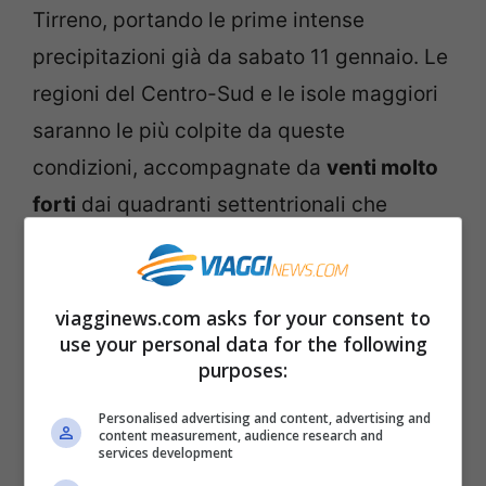
Tirreno, portando le prime intense
precipitazioni già da sabato 11 gennaio. Le
regioni del Centro-Sud e le isole maggiori
saranno le più colpite da queste
condizioni, accompagnate da
venti molto
forti
dai quadranti settentrionali che
contribuiranno a rendere l’atmosfera
ancora più gelida.
viagginews.com asks for your consent to
use your personal data for the following
purposes:
Personalised advertising and content, advertising and
content measurement, audience research and
services development