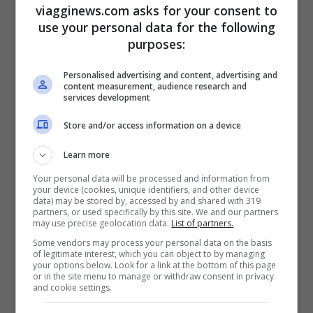
viagginews.com asks for your consent to
monte Fuji, oltre a essere una destinazione
use your personal data for the following
turistica imperdibile, è anche un simbolo
purposes:
spirituale profondo per il popolo
Personalised advertising and content, advertising and
giapponese.
content measurement, audience research and
services development
Store and/or access information on a device
Osaka
Learn more
Osaka è spesso considerata la “cugina” più
Your personal data will be processed and information from
your device (cookies, unique identifiers, and other device
rilassata di Tokyo. Famosa per la sua
data) may be stored by, accessed by and shared with 319
partners, or used specifically by this site. We and our partners
cucina straordinaria
, Osaka è il luogo
may use precise geolocation data.
List of partners.
ideale per assaporare piatti tipici come
Some vendors may process your personal data on the basis
of legitimate interest, which you can object to by managing
l’okonomiyaki (una sorta di frittata
your options below. Look for a link at the bottom of this page
or in the site menu to manage or withdraw consent in privacy
giapponese) e il takoyaki (polpette di
and cookie settings.
polpo). La città è anche un centro culturale