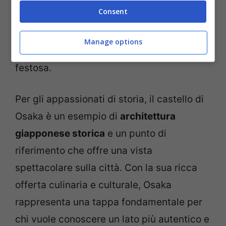
Consent
vivace, con il suo castello imponente e
quartieri animati come Dotonbori, famoso
Manage options
per le sue insegne al neon e l’atmosfera
festosa.
Per gli appassionati di storia, il castello di
Osaka è un esempio di
architettura
giapponese storica
e un punto di
riferimento che offre una vista
spettacolare sulla città. Con la sua ricca
offerta culinaria e culturale, Osaka
rappresenta una tappa fondamentale per
chi vuole conoscere un lato più autentico e