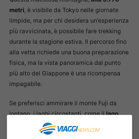
metri
, è visibile da Tokyo nelle giornate
limpide, ma per chi desidera un’esperienza
più ravvicinata, è possibile fare trekking
durante la stagione estiva. Il percorso fino
alla vetta richiede una buona preparazione
fisica, ma la vista panoramica dal punto
più alto del Giappone è una ricompensa
impagabile.
Se preferisci ammirare il monte Fuji da
lontano, i laghi circostanti, come il
lago
Kawaguchi
, offrono panorami spettacolari,
perfetti per scattare foto memorabili. Il