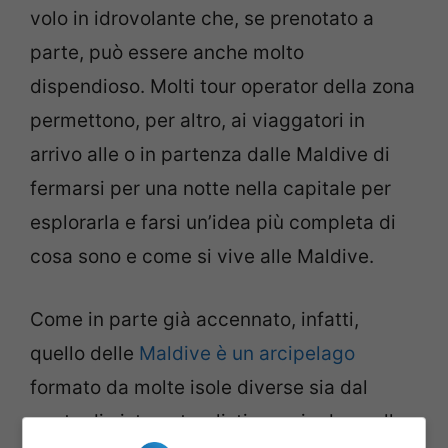
volo in idrovolante che, se prenotato a
parte, può essere anche molto
dispendioso. Molti tour operator della zona
permettono, per altro, ai viaggatori in
arrivo alle o in partenza dalle Maldive di
fermarsi per una notte nella capitale per
esplorarla e farsi un’idea più completa di
cosa sono e come si vive alle Maldive.
Come in parte già accennato, infatti,
quello delle
Maldive è un arcipelago
formato da molte isole diverse sia dal
punto di vista naturalistico e sia da quello