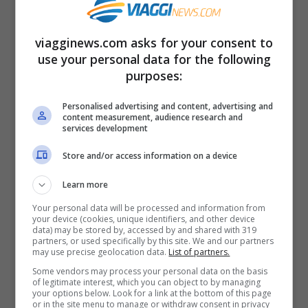
di attrattive che vi si possono trovare. Un
viaggio organizzato alle Maldive è l’unico
viagginews.com asks for your consent to
modo per
visitare sia le isole private
,
use your personal data for the following
purposes:
quelle occupate dai resort turistici e
famose per le loro spiagge bianche e il loro
Personalised advertising and content, advertising and
content measurement, audience research and
mare cristallino,
sia le isole ancora abitate
services development
dagli indigeni
dove la natura è davvero
Store and/or access information on a device
incontaminata e si ha la possibilità di
Learn more
vivere un’esperienza di viaggio più
Your personal data will be processed and information from
autentica. Le ultime sono sconsigliate da
your device (cookies, unique identifiers, and other device
data) may be stored by, accessed by and shared with 319
visitare da soli, più che per ragioni di
partners, or used specifically by this site. We and our partners
may use precise geolocation data.
List of partners.
sicurezza perché è solo con una guida
Some vendors may process your personal data on the basis
of legitimate interest, which you can object to by managing
locale che se ne riescono ad apprezzare di
your options below. Look for a link at the bottom of this page
or in the site menu to manage or withdraw consent in privacy