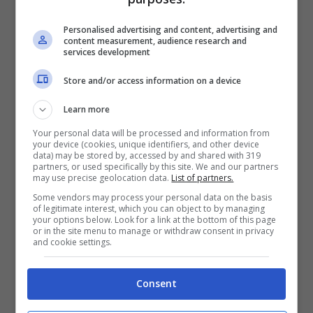
propone piatti della cucina valtellinese,
Personalised advertising and content, advertising and
preparati con materie prime locali.
content measurement, audience research and
services development
Store and/or access information on a device
Learn more
Your personal data will be processed and information from
your device (cookies, unique identifiers, and other device
data) may be stored by, accessed by and shared with 319
partners, or used specifically by this site. We and our partners
may use precise geolocation data.
List of partners.
Some vendors may process your personal data on the basis
of legitimate interest, which you can object to by managing
your options below. Look for a link at the bottom of this page
or in the site menu to manage or withdraw consent in privacy
and cookie settings.
Il ristorante Crotto Valtellina di Valbuzzi è a Malnate (Foto:
@crotto_valtellina/Instagram) – Viagginews.com
Consent