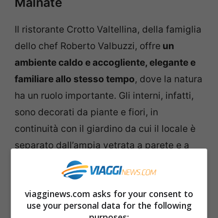
Malnate
Il ristorante Crotto Valtellina, della famiglia
dello chef Roberto Valbuzzi, offre
un
ambiente caldo e accogliente, elegante e
familiare allo stesso tempo
, dove la natura
ha un ruolo importante. Gli interni, infatti,
sono decorati da piante e fiori, in
continuità con il giardino da cui il locale è
separato dall’ampia vetrata a parete e a
soffitto della veranda. L’interno e l’esterno
condividono una parete rocciosa che
viagginews.com asks for your consent to
rende il ristorante un ambiente ancora più
use your personal data for the following
naturale e pieno di fascino. Mentre il menù
purposes: