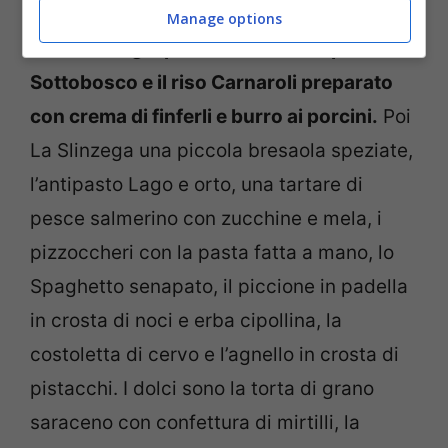
Al Crotto Valtellina potete gustare
piatti a
Manage options
base di funghi porcini come l’antipasto
Sottobosco e il riso Carnaroli preparato
con crema di finferli e burro ai porcini.
Poi
La Slinzega una piccola bresaola speziate,
l’antipasto Lago e orto, una tartare di
pesce salmerino con zucchine e mela, i
pizzoccheri con la pasta fatta a mano, lo
Spaghetto senapato, il piccione in padella
in crosta di noci e erba cipollina, la
costoletta di cervo e l’agnello in crosta di
pistacchi. I dolci sono la torta di grano
saraceno con confettura di mirtilli, la