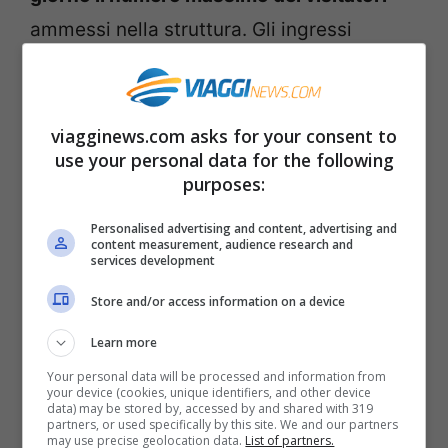
ammessi nella struttura. Gli ingressi
saranno, dunque, a
numero chiuso
e
gestiti con il sistema delle
prenotazioni
online
, che distribuiranno i visitatori su
viagginews.com asks for your consent to
use your personal data for the following
diverse fasce orarie.
purposes:
Si farà tesoro di quanto sperimentato
Personalised advertising and content, advertising and
content measurement, audience research and
durante la pandemia di Covid19, quando fu
services development
introdotta la prenotazione online
Store and/or access information on a device
obbligatoria, insieme alla limitazione degli
Learn more
accessi per evitare pericolosi
Your personal data will be processed and information from
your device (cookies, unique identifiers, and other device
assembramenti.
data) may be stored by, accessed by and shared with 319
partners, or used specifically by this site. We and our partners
may use precise geolocation data.
List of partners.