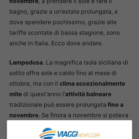
novembre
, a prendere il sole e fare il
bagno, grazie a un’estate prolungata, e
dove spendere pochissimo, grazie alle
tariffe scontate di bassa stagione, sono
anche in Italia. Ecco dove andare.
Lampedusa
. La magnifica isola siciliana di
solito offre sole e caldo fino al mese di
ottobre, ma con il
clima eccezionalmente
mite
di quest’anno l’
attività balneare
tradizionale può essere prolungata
fino a
novembre
. Se finora a novembre si poteva
al massimo prendere il sole, nelle belle
giornate, ora si può osare anche il bagno. Il