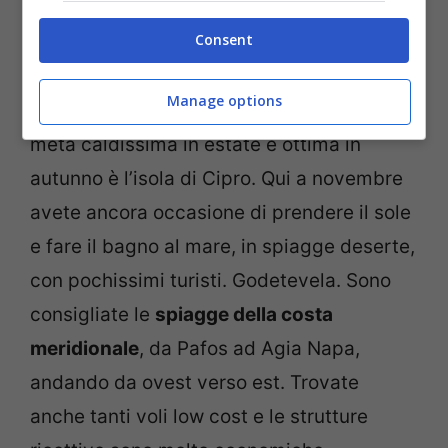
architettoniche e artistiche custodite della
Consent
capitale La Valletta.
Manage options
Cipro
. Verso est nel Mar Mediterraneo una
meta caldissima in estate e ottima in
autunno è l’isola di Cipro. Qui a novembre
avete ancora occasione di prendere il sole
e fare il bagno al mare, in spiagge deserte,
con pochissimi turisti. Godetevela. Sono
consigliate le
spiagge della costa
meridionale
, da Pafos ad Agia Napa,
andando da ovest verso est. Trovate
anche tanti voli low cost e le strutture