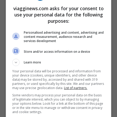
posto ideale dove andare è la splendida
viagginews.com asks for your consent to
use your personal data for the following
Spiaggia dei Conigli
, con fondali bassi e
purposes:
acque che si scaldano velocemente al
sole. Inoltre, in questo periodo i voli per
Personalised advertising and content, advertising and
content measurement, audience research and
services development
raggiungere l’isola sono super scontati.
Store and/or access information on a device
Malta
. Anche la vicina Malta è un’ottima
Learn more
meta low cost dove andare questo mese di
Your personal data will be processed and information from
your device (cookies, unique identifiers, and other device
novembre per
andare al mare
, prendere il
data) may be stored by, accessed by and shared with 319
partners, or used specifically by this site. We and our partners
sole e fare il bagno. Non perdetevi, poi, la
may use precise geolocation data.
List of partners.
visita alle bellezze naturali dell’isola, tra
Some vendors may process your personal data on the basis
of legitimate interest, which you can object to by managing
escursioni in barca e a piedi, da fare in
your options below. Look for a link at the bottom of this page
or in the site menu to manage or withdraw consent in privacy
questa stagione, e alle meraviglie
and cookie settings.