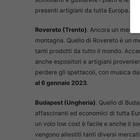
presenti artigiani da tutta Europa. A
Rovereto (Trento)
. Ancora un mercati
montagna. Quello di Rovereto è un me
tanti prodotti da tutto il mondo. Accant
anche espositori e artigiani provenient
perdere gli spettacoli, con musica dal
al 6 gennaio 2023
.
Budapest (Ungheria)
. Quello di Buda
affascinanti ed economici di tutta E
un volo low cost è facile e anche il s
vengono allestiti tanti diversi mercati