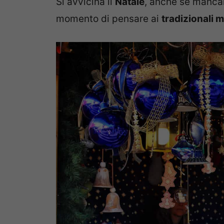
Si avvicina il
Natale
, anche se mancan
momento di pensare ai
tradizionali m