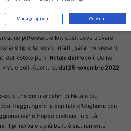
withdraw consent in privacy and cookie settings.
pertura:
dal 19 novembre 26 dicembre 2022
.
Manage options
Consent
no del Trentino, con le tipiche atmosfere di
rcatino pittoresco e low cost, dove trovare
o alle tipicità locali, infatti, saranno presenti
i dall’estero per il
Natale dei Popoli
. Da non
 vivo e cori. Apertura:
dal 25 novembre 2022
pest è uno dei mercatini di Natale più
uropa. Raggiungere la capitale d’Ungheria con
oggiorno non è troppo costoso. In città
ni, il principale e più bello è sicuramente