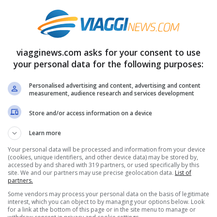
6 gennaio 2023
.
ugia è una città bellissima da visitare anche
viagginews.com asks for your consent to use
ascinante centro storico medievale addobbato a
your personal data for the following purposes:
allestito al coperto, all’interno della
Rocca
Personalised advertising and content, advertising and content
neo
. Dunque, unico e suggestivo da visitare.
measurement, audience research and services development
ianato locale e attività per bambini. Apertura:
Store and/or access information on a device
023
.
Learn more
o Italia, con un centro storico ricco di
Your personal data will be processed and information from your device
(cookies, unique identifiers, and other device data) may be stored by,
accessed by and shared with 319 partners, or used specifically by this
si trasforma in un caratteristico
villaggio
site. We and our partners may use precise geolocation data.
List of
partners.
co tematico. In un’atmosfera da favola, tra
Some vendors may process your personal data on the basis of legitimate
e Babbo Natale, passeggerete tra abeti e luci
interest, which you can object to by managing your options below. Look
for a link at the bottom of this page or in the site menu to manage or
rre tipici del Tirolo. Tra gli espositori saranno