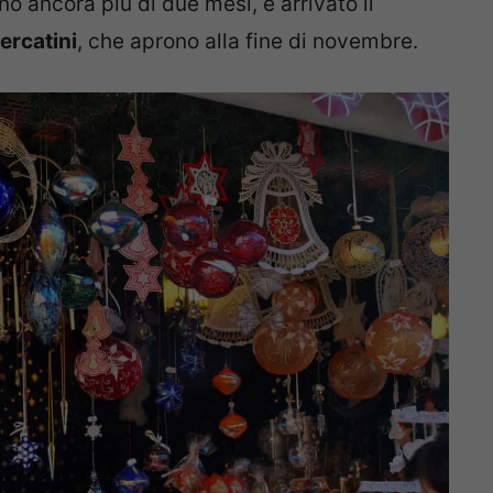
o ancora più di due mesi, è arrivato il
ercatini
, che aprono alla fine di novembre.