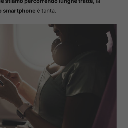
se stiamo percorrendo lunghe tratte
, la
 lo smartphone
è tanta.