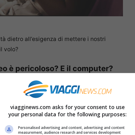
tà dietro all’esigenza di mettere i nostri
il volo?
eo è pericoloso? E il computer?
in modalità aereo, i dispositivi elettronici
re dei problemi
. Il motivo è semplice: si
n le strumentazioni
nella cabina di
viagginews.com asks for your consent to use
your personal data for the following purposes:
 l’ultima cosa che vorremmo non è vero?
Personalised advertising and content, advertising and content
measurement, audience research and services development
 vi permette di portare il pc in cabina,