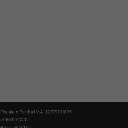
iscale e Partita I.V.A. 12279101005
del 16/12/2020
ato -
Contattaci