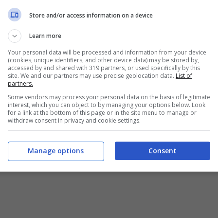
zzarlo se avete scaricato offline un film da
Store and/or access information on a device
Ma dovete ricordarvi che
va utilizzato e
Learn more
ità aereo
, oppure disconnettersi da ogni
Your personal data will be processed and information from your device
(cookies, unique identifiers, and other device data) may be stored by,
l discorso, ancora una volta, è identico per
accessed by and shared with 319 partners, or used specifically by this
site. We and our partners may use precise geolocation data.
List of
partners.
Some vendors may process your personal data on the basis of legitimate
interest, which you can object to by managing your options below. Look
posizione un wi-fi interno
, allora ecco che
for a link at the bottom of this page or in the site menu to manage or
withdraw consent in privacy and cookie settings.
te. Questo in quanto i dati e la connessione
et dell’aereo viaggia su canali diversi e
Manage options
Consent
ne di bordo. Di conseguenza non ci possono