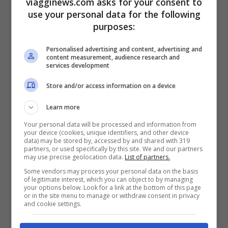
viagginews.com asks for your consent to
vendere la casa. La trattativa è rimasta
use your personal data for the following
purposes:
assolutamente segretissima tant’è che
abbiamo scoperto grazie al sito Dirt
Personalised advertising and content, advertising and
content measurement, audience research and
soltanto adesso che c’era stata questa
services development
compravendita tra Oprah e Jennifer
Store and/or access information on a device
Aniston
.
Learn more
Your personal data will be processed and information from
L’ex attrice di Friends
ha pagato circa 14
your device (cookies, unique identifiers, and other device
data) may be stored by, accessed by and shared with 319
milioni di dollari per acquistare questa
partners, or used specifically by this site. We and our partners
may use precise geolocation data.
List of partners.
casa
che comprende ovviamente 4
Some vendors may process your personal data on the basis
of legitimate interest, which you can object to by managing
camere da letto, 3 bagni, una piccola area
your options below. Look for a link at the bottom of this page
or in the site menu to manage or withdraw consent in privacy
indipendente dove ospitare gli amici, una
and cookie settings.
palestra e soprattutto un ampio spazio