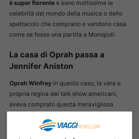
è super fiorente
e sono moltissime le
celebrità del mondo della musica o dello
spettacolo che comprano e vendono casa
come se fosse una partita a Monopoli.
La casa di Oprah passa a
Jennifer Aniston
Oprah Winfrey
in questo caso, la vera e
propria regina dei talk show americani,
aveva comprato questa meravigliosa
abitazione all’inizio del 2021 sborsando
una cifra di circa 10 milioni di dollari. Oggi
Oprah forse si è stufata e ha deciso