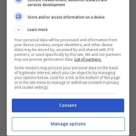
L’
ultimo post di Alessia su Instagram
services development
risale al
28 settembre
scorso, quando
Store and/or access information on a device
nell’ostello in cui alloggiava a Teheran
Learn more
stava festeggiando il suo 30esimo
Your personal data will be processed and information from
compleanno
. Nel post Alessia raccontava
your device (cookies, unique identifiers, and other device
data) may be stored by, accessed by and shared with 319
le sue esperienze da viaggiatrice solitaria,
partners, or used specifically by this site. We and our partners
may use precise geolocation data.
List of partners.
iniziate
a 24 anni
con il
primo viaggio in
Some vendors may process your personal data on the basis
Australia
. Un racconto pieno di energia,
of legitimate interest, which you can object to by managing
your options below. Look for a link at the bottom of this page
or in the site menu to manage or withdraw consent in privacy
gratitudine e fiducia verso il futuro.
and cookie settings.
L’amore per i viaggi e le altre culture le
Consent
aveva lasciato
il cuore in Pakistan
, visitato
prima dell’Iran e dove Alessia sarebbe
Manage options
voluta tornare per
contribuire alla