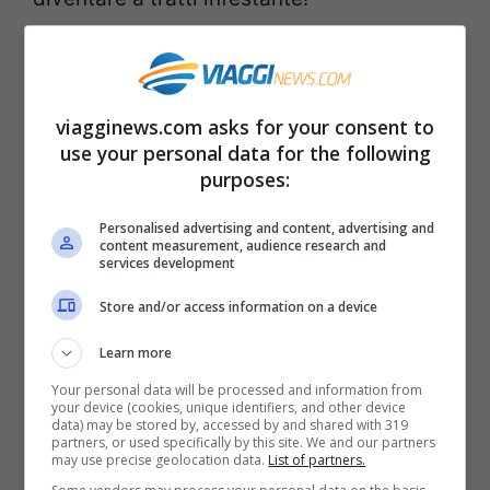
Come riconoscerle?
viagginews.com asks for your consent to
Per riconoscerle dovete tenere conto che
use your personal data for the following
le foglie sono piccole
, di colore verde
purposes:
scuro e con i bordi seghettati. Il colore
Personalised advertising and content, advertising and
tipico delle more è
rosso brillante o nero
content measurement, audience research and
services development
lucido
e da qualsiasi rovo provengano
Store and/or access information on a device
sono generalmente commestibili.
Se avete
dei dubbi però meglio fermarsi prima di
Learn more
mangiarle
e chiedere un confronto.
Your personal data will be processed and information from
your device (cookies, unique identifiers, and other device
data) may be stored by, accessed by and shared with 319
partners, or used specifically by this site. We and our partners
Dove raccoglierle e come
may use precise geolocation data.
List of partners.