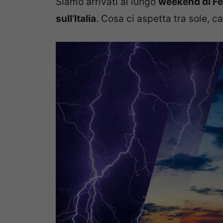
Siamo arrivati al lungo
weekend di F
sull’Italia
. Cosa ci aspetta tra sole, c