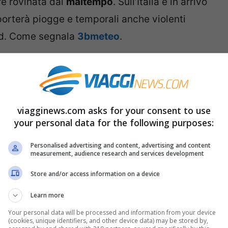
re rovinata dal
maltempo
. Sull’Italia è in arrivo
orterà piogge e temporali anche violenti
nd. Come segnala
3bmeteo
.
ornata di
venerdì 12 agosto
sull’
Adriatico
, al
ia sarà attraversata
da piogge e temporali da
nsi e accompagnati da grandinate.
viagginews.com asks for your consent to use
your personal data for the following purposes:
ntensi si sono verificati tra la Calabria e la
Personalised advertising and content, advertising and content
on allagamenti nella provincia di Messina.
measurement, audience research and services development
e Su Triveneto e Pianura Padana, in
Store and/or access information on a device
 le precipitazioni coinvolgeranno gran parte
Learn more
no al Nord est e pioverà sulla Pianura Padana
Your personal data will be processed and information from your device
milia e Piemonte, e anche su Levante ligure e
(cookies, unique identifiers, and other device data) may be stored by,