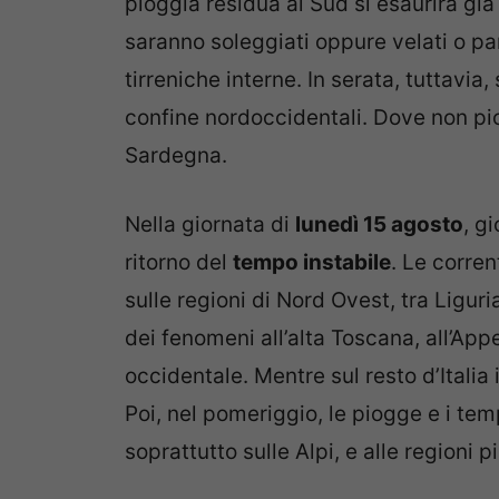
pioggia residua al Sud si esaurirà già
saranno soleggiati oppure velati o pa
tirreniche interne. In serata, tuttavia
confine nordoccidentali. Dove non piov
Sardegna.
Nella giornata di
lunedì 15 agosto
, g
ritorno del
tempo instabile
. Le corre
sulle regioni di Nord Ovest, tra Ligur
dei fenomeni all’alta Toscana, all’Ap
occidentale. Mentre sul resto d’Itali
Poi, nel pomeriggio, le piogge e i tem
soprattutto sulle Alpi, e alle regioni pi