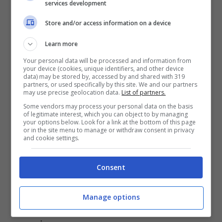
services development
di luoghi storici, arte, cultura e
Store and/or access information on a device
naturalmente di bellezze naturali.
Learn more
Proprio in questi giorni è uscita un’offerta
Your personal data will be processed and information from
your device (cookies, unique identifiers, and other device
da non perdere di
voli low cost scontati al
data) may be stored by, accessed by and shared with 319
partners, or used specifically by this site. We and our partners
20%
per raggiungere la città affacciata sul
may use precise geolocation data.
List of partners.
Mar Baltico. L’offerta è proposta da
Some vendors may process your personal data on the basis
of legitimate interest, which you can object to by managing
Ryanair
ed è per
viaggiare tra la fine
your options below. Look for a link at the bottom of this page
or in the site menu to manage or withdraw consent in privacy
and cookie settings.
dell’estate e l’inizio dell’autunno
, nel
periodo in cui le giornate si accorciano, il
Consent
clima rinfresca – anche se a queste
latitudini solitamente non è troppo caldo –
Manage options
e la natura si tinge di giallo, rosso, oro e