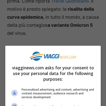
prima. Come riporta
Travel Quotidiano
. Il
motivo è presto spiegato: la
risalita della
curva epidemica
, in tutto il mondo, a causa
della più contagios
a variante Omicron 5
del virus.
I test a campione vengono eseguiti nei
quattro principali aeroporti canadesi:
Toronto
,
Montreal
,
Calgary
e
Vancouver
.
viagginews.com asks for your consent to
use your personal data for the following
Regole di ingresso
purposes:
Personalised advertising and content, advertising and
I tamponi a campione all’arrivo in
content measurement, audience research and
services development
aeroporto sono previsti per i
viaggiatori