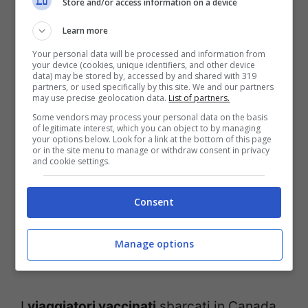
Store and/or access information on a device
che hanno completato il ciclo vaccinale
.
Perché
i non vaccinati non possono
Learn more
entrare in Canada
, nemmeno per turismo,
Your personal data will be processed and information from
your device (cookies, unique identifiers, and other device
a meno che non appartengano ad
alcune
data) may be stored by, accessed by and shared with 319
partners, or used specifically by this site. We and our partners
categorie autorizzate
(residenti
may use precise geolocation data.
List of partners.
Some vendors may process your personal data on the basis
permanenti, familiari di canadesi o
of legitimate interest, which you can object to by managing
your options below. Look for a link at the bottom of this page
residenti). In ogni caso, i viaggiatori non
or in the site menu to manage or withdraw consent in privacy
and cookie settings.
vaccinati autorizzati a entrare in Canada
dovranno sottoporsi a
due test all’arrivo
Consent
nel Paese
, uno al
primo giorno
e uno
all’
ottavo giorno
, oltre a sottoporsi a
una
Manage options
quarantena di 14 giorni
.
I
viaggiatori vaccinati
sbarcati in Canada,