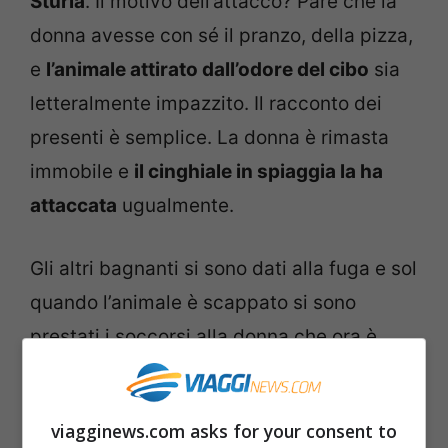
Sturla
. Il motivo dell’attacco? Pare che la
donna avesse con sé il pranzo, della pizza,
e
l’animale attirato dall’odore del cibo
sia
letteralmente impazzito. Il racconto dei
presenti è semplice. La donna è rimasta
immobile e
il cinghiale in spiaggia la ha
attaccata
ugualmente.
Gli altri bagnanti si sono dati alla fuga e sol
quando l’animale è scappato si sono
prestati i soccorsi alla donna che ora è
stata sottoposta alla profilassi antirabbica.
viagginews.com asks for your consent to
Quali sono i rischi dei cinghiali