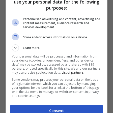
use your personal data for the following
in città
purposes:
Personalised advertising and content, advertising and
Il
numero di cinghiali a Genova e provincia
content measurement, audience research and
services development
è ormai elevatissimo
e, soprattutto, ciò
che preoccupa è il fatto che stanno
Store and/or access information on a device
travalicando le campagne e i boschi e si
Learn more
aggirano in città completamente tranquilli.
Your personal data will be processed and information from
your device (cookies, unique identifiers, and other device
data) may be stored by, accessed by and shared with 319
partners, or used specifically by this site. We and our partners
Questo è un rischio, non solo per i cittadini
may use precise geolocation data.
List of partners.
e i turisti, ma anche per l’essere umano in
Some vendors may process your personal data on the basis
of legitimate interest, which you can object to by managing
generale: c’è il
rischio di zoonosi
(che
your options below. Look for a link at the bottom of this page
or in the site menu to manage or withdraw consent in privacy
ormai con il Covid abbiamo capito quanto
and cookie settings.
possa essere grave) e di altre malattie
Consent
importanti che sarebbe meglio evitare.