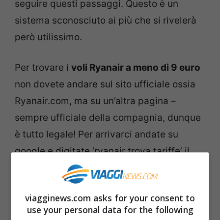
seguire questi passaggi. Questo è un
sistema sconosciuto ai più che si rivelerà
però utilissimo.
Per trovare i
voli Ryanair a meno di 9 euro
non dovete andare sul sito ufficiale ossia
Ryanair.com, ma su un’altra pagina –
sempre ufficiale della compagnia, dunque
è tutto legale! Per arrivarci andate su
google e digitate ‘ryanair trova tariffe’ il
primo risultato è quello giusto o potete
arrivarci direttamente da qui.
viagginews.com asks for your consent to
use your personal data for the following
Avrete così a vostra disposizione un