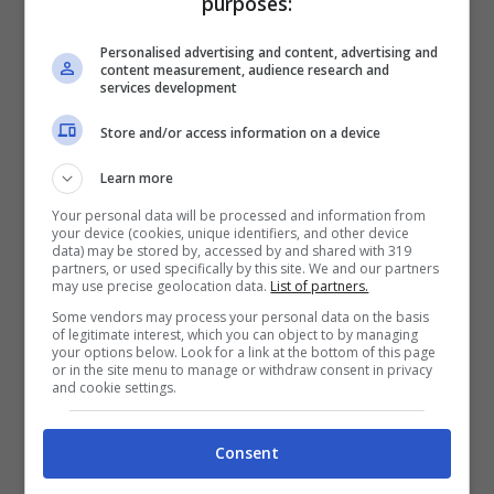
purposes:
fondamentale motore di ricerca che vi
Personalised advertising and content, advertising and
darà esattamente quello che volete.
content measurement, audience research and
services development
Ovvero vi dirà quali sono i voli più scontati
Store and/or access information on a device
e quando ci sono.
Learn more
Dunque una volta che vi trovate sulla
Your personal data will be processed and information from
your device (cookies, unique identifiers, and other device
home page di questa pagina inserite il
data) may be stored by, accessed by and shared with 319
partners, or used specifically by this site. We and our partners
vostro aeroporto di partenza, inserite
may use precise geolocation data.
List of partners.
Some vendors may process your personal data on the basis
‘ovunque’ nella casella di arrivo e scegliete
of legitimate interest, which you can object to by managing
your options below. Look for a link at the bottom of this page
il vostro budget, ossia meno di 20 euro.
or in the site menu to manage or withdraw consent in privacy
and cookie settings.
Con queste informazioni il sito vi suggerirà
quelli che sono i voli che rientrano in
Consent
questa fascia economica e la data di