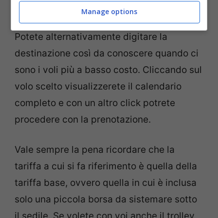
partenza.
Manage options
Potete alternativamente digitare la
destinazione così da conoscere quando ci
sono i voli più a basso costo. Cliccando sul
volo scelto visualizzerete il calendario
completo e con un altro click potrete
procedere con la prenotazione.
Vale sempre la pena ricordare che la
tariffa a cui si fa riferimento è quella della
tariffa base, ovvero quella in cui è inclusa
solo una piccola borsa da sistemare sotto
il sedile. Se volete con voi anche il trolley