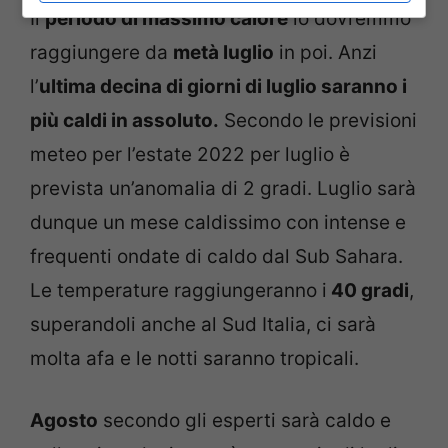
Il
periodo di massimo calore
lo dovremmo
raggiungere da
metà luglio
in poi. Anzi
l’
ultima decina di giorni di luglio saranno i
più caldi in assoluto.
Secondo le previsioni
meteo per l’estate 2022 per luglio è
prevista un’anomalia di 2 gradi. Luglio sarà
dunque un mese caldissimo con intense e
frequenti ondate di caldo dal Sub Sahara.
Le temperature raggiungeranno i
40 gradi
,
superandoli anche al Sud Italia, ci sarà
molta afa e le notti saranno tropicali.
Agosto
secondo gli esperti sarà caldo e