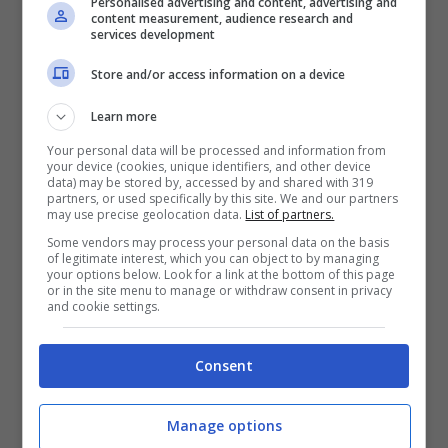
Pressione africana che sotto il nome di
Personalised advertising and content, advertising and
content measurement, audience research and
Scipione verrà a rendere bollente il
services development
prossimo weekend. Si prevede poi una
Store and/or access information on a device
pausa con temperature più nella norma,
Learn more
ma senza piogge.
Your personal data will be processed and information from
your device (cookies, unique identifiers, and other device
data) may be stored by, accessed by and shared with 319
C’è da dire che il 21 giugno giorno
partners, or used specifically by this site. We and our partners
may use precise geolocation data.
List of partners.
dell’
equinozio d’estate
la Terra si trova nel
Some vendors may process your personal data on the basis
of legitimate interest, which you can object to by managing
punto più vicino al sole, tanto che i raggi
your options below. Look for a link at the bottom of this page
or in the site menu to manage or withdraw consent in privacy
cadono verticali alle nostre latitudini.
and cookie settings.
Avremo il maggiore irraggiamento e la
Consent
massima quantità di calore, ma nonostante
ciò non sarà il giorno più caldo.
Manage options