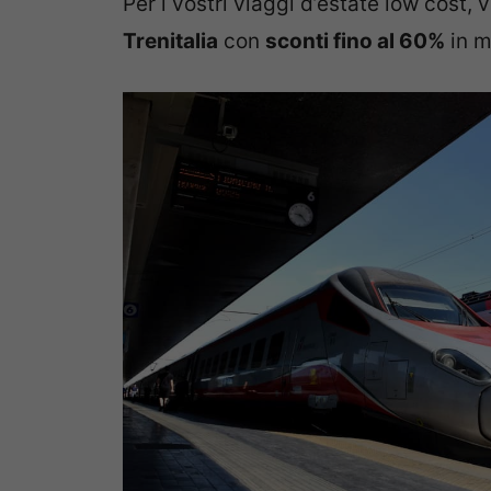
Per i vostri viaggi d’estate low cost, 
Trenitalia
con
sconti fino al 60%
in m