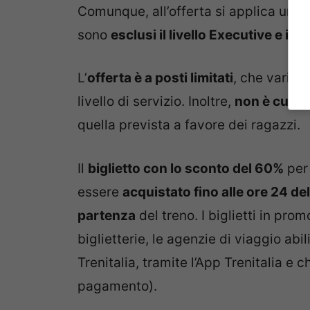
Comunque, all’offerta si applica un
p
sono
esclusi il livello Executive e il s
L’
offerta è a posti limitati
, che variano
livello di servizio. Inoltre,
non è cumula
quella prevista a favore dei ragazzi.
Il
biglietto con lo sconto del 60%
per 
essere
acquistato fino alle ore 24 d
partenza
del treno. I biglietti in pr
biglietterie, le agenzie di viaggio abili
Trenitalia, tramite l’App Trenitalia e
pagamento).