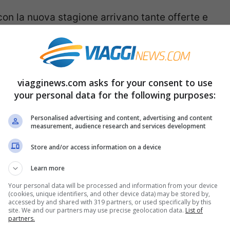
on la nuova stagione arrivano tante offerte e
che in treno
. Chi si sposta in Italia, per
 lago o le città d’arte, e preferisce il treno,
r risparmiare sul prezzo del biglietto. Basta
viagginews.com asks for your consent to use
your personal data for the following purposes:
cce di Trenitalia
, rilanciata per la nuova
Personalised advertising and content, advertising and content
measurement, audience research and services development
no al 60%
sul biglietto per i treni
Frecciarossa
Store and/or access information on a device
Learn more
ei livelli di servizio
Business
,
Premium
e
Your personal data will be processed and information from your device
(cookies, unique identifiers, and other device data) may be stored by,
 applica sul
prezzo del biglietto Base intero
. I
accessed by and shared with 319 partners, or used specifically by this
site. We and our partners may use precise geolocation data.
List of
partners.
e per classe o livello di servizio scelti.