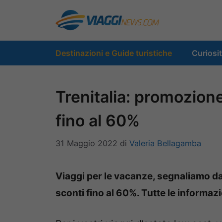
Vai
al
contenuto
Destinazioni e Guide turistiche
Curiosi
Trenitalia: promozione
fino al 60%
31 Maggio 2022
di
Valeria Bellagamba
Viaggi per le vacanze, segnaliamo da
sconti fino al 60%. Tutte le informazio