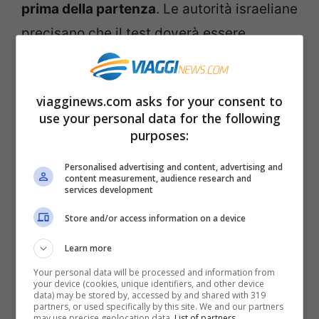
prima della partenza
. Le autorità israeliane
precisano che il test doverà essere
eseguito
in farmacia o in un centro
certificato
. Poiché non saranno ammessi i
viagginews.com asks for your consent to
test fai da te a casa. Come riporta
TTG
use your personal data for the following
Italia
.
purposes:
Personalised advertising and content, advertising and
Naturalmente, chi vuole, può ancora
content measurement, audience research and
services development
effettuare il tampone molecolare, entro le
Store and/or access information on a device
72 ore prima della partenza. Il tampone
PCR non è più obbligatorio ma resta
Learn more
facoltativo.
Your personal data will be processed and information from
your device (cookies, unique identifiers, and other device
data) may be stored by, accessed by and shared with 319
partners, or used specifically by this site. We and our partners
Poi,
dal 20 maggio
le regole di viaggio in
may use precise geolocation data.
List of partners.