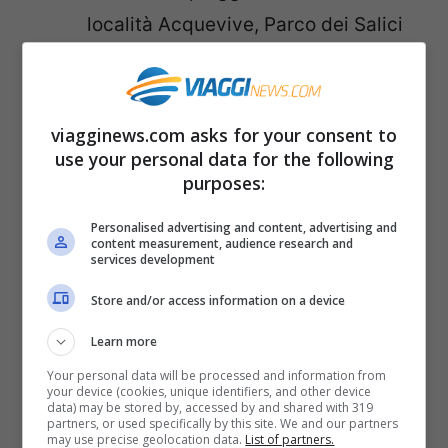
località Acquevive, Parco dei Salici
(Lago di Scanno)
Villalago
– Villalago (Lago di San
Domenico)
viagginews.com asks for your consent to
use your personal data for the following
purposes:
Lazio
Personalised advertising and content, advertising and
Confermata la Bandiera Blu per il
Lago di
content measurement, audience research and
services development
Bracciano
.
Store and/or access information on a device
Provincia di Roma
Learn more
Your personal data will be processed and information from
your device (cookies, unique identifiers, and other device
Trevignano Romano
– Via della
data) may be stored by, accessed by and shared with 319
partners, or used specifically by this site. We and our partners
Rena (Lago di Bracciano)
may use precise geolocation data.
List of partners.