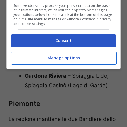
Some vendors may process your personal data on the basis
of legitimate interest, which you can object to by managing
Lombardia
your options below. Look for a link at the bottom of this page
or in the site menu to manage or withdraw consent in privacy
and cookie settings.
La regione mantiene la sua unica Bandiera
Blu, sul
Lago di Garda
.
Consent
Provincia di Brescia
Manage options
Gardone Riviera
– Spiaggia Lido,
Spiaggia Casinò (Lago di Garda)
Piemonte
La regione mantiene le due Bandiere dello