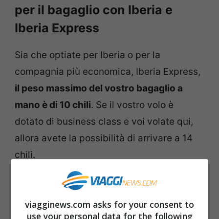
per il bagaglio con Iberia e
Iberia Express
Sia che optiate per Iberia o per la
compagnia più economica, Iberia Express,
il peso massimo del vostro bagaglio a
mano è di 10 chili
. Se il vostro volo è
dotato di business class e voi volate qui,
allora avete la possibilità di arrivare a 14
chili.
Per quanto riguarda invece le
dimensioni
del bagaglio a mano
per Iberia ecco le
viagginews.com asks for your consent to
use your personal data for the following
misure a cui attenersi: