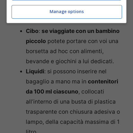
cost insomma, ma ci sono ovviamente
Manage options
delle regole per cibo e liquidi.
Cibo
:
se viaggiate con un bambino
piccolo
potete portare con voi una
borsetta ad hoc con alimenti,
bevande e giochini a lui dedicati.
Liquidi
: si possono inserire nel
bagaglio a mano ma in
contenitori
da 100 ml ciascuno
, collocati
all’interno di una busta di plastica
trasparente con chiusura adesiva o
lampo, della capacità massima di 1
litro.