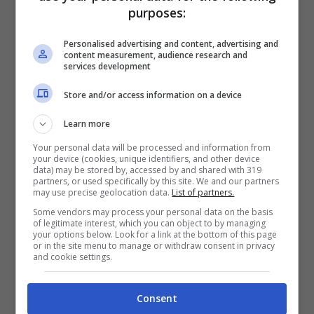
purposes:
Accessorio personale:
max 40 x 30
Personalised advertising and content, advertising and
content measurement, audience research and
x 15 cm
services development
Bagaglio in cabina
max 56 x 40 x
Store and/or access information on a device
25cm
senza dimenticare che
Learn more
manico, tasche e ruote sono inclusi
Your personal data will be processed and information from
your device (cookies, unique identifiers, and other device
nelle dimensioni.
data) may be stored by, accessed by and shared with 319
partners, or used specifically by this site. We and our partners
may use precise geolocation data.
List of partners.
Liquidi e cibo nel bagaglio a
Some vendors may process your personal data on the basis
of legitimate interest, which you can object to by managing
mano: cosa sapere
your options below. Look for a link at the bottom of this page
or in the site menu to manage or withdraw consent in privacy
and cookie settings.
Il bagaglio a mano con Iberia è piuttosto
flessibile rispetto alle altre compagnie low
Consent