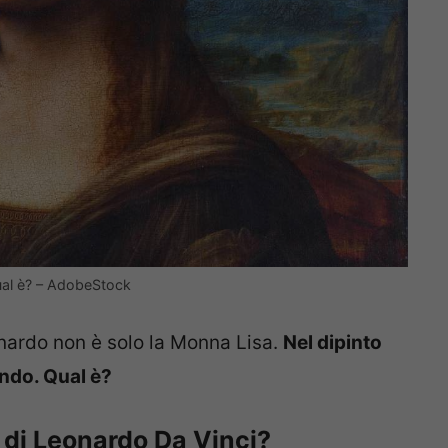
qual è? – AdobeStock
nardo non è solo la Monna Lisa.
Nel dipinto
ondo. Qual è?
 di Leonardo Da Vinci?