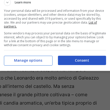
Learn more
delizioso paesino della Val Trebbia
, in Emilia
Your personal data will be processed and information from your device
(cookies, unique identifiers, and other device data) may be stored by,
accessed by and shared with 319 partners, or used specifically by this
site. We and our partners may use precise geolocation data.
List of
partners.
o fosse stato dipinto da Leonardo
Some vendors may process your personal data on the basis of legitimate
interest, which you can object to by managing your options below. Look
for a link at the bottom of this page or in the site menu to manage or
withdraw consent in privacy and cookie settings.
tesi è stata
la ricercatrice Carla Gori
che ha
Manage options
Consent
 riproduzione fedele di ciò che si vede dal
n città. Teoria, la sua, che nel tempo è
sto che Leonardo era molto amico di Galeazzo
 all’interno del castello. Ma senza
anese il grande pittore coltivava – come
di candia aromatica, un’erba tipica proprio di