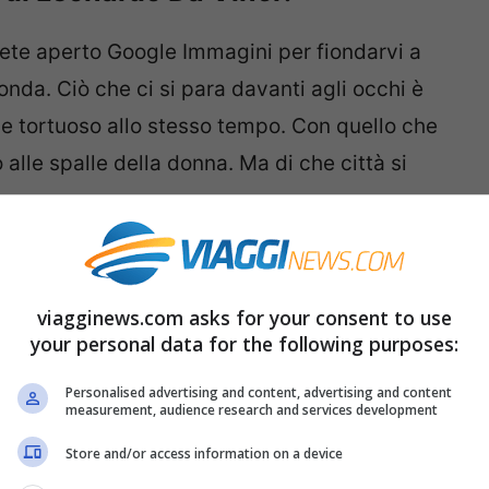
rete aperto Google Immagini per fiondarvi a
onda. Ciò che ci si para davanti agli occhi è
e tortuoso allo stesso tempo. Con quello che
lle spalle della donna. Ma di che città si
della Monna Lisa?
viagginews.com asks for your consent to use
gio alle spalle della Monna Lisa è una città
your personal data for the following purposes:
di riconoscere qualche skyline cittadino di
Personalised advertising and content, advertising and content
ile. E non ci sono nemmeno storici monumenti
measurement, audience research and services development
re un gruppo di studiosi dell’Università di
Store and/or access information on a device
 di Piacenza non ci sono dubbi di sorta.