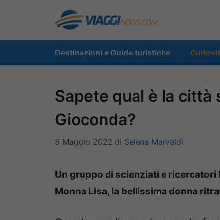
Vai
al
contenuto
Destinazioni e Guide turistiche
Curiosi
Sapete qual è la città 
Gioconda?
5 Maggio 2022
di
Selena Marvaldi
Un gruppo di scienziati e ricercatori h
Monna Lisa, la bellissima donna ritr