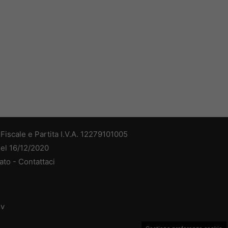
iscale e Partita I.V.A. 12279101005
del 16/12/2020
ato -
Contattaci
dv