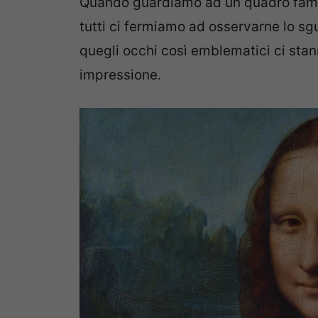
Quando guardiamo ad un quadro famo
tutti ci fermiamo ad osservarne lo s
quegli occhi così emblematici ci sta
impressione.