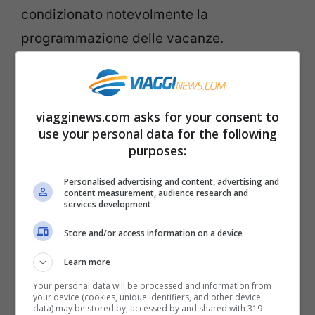
condizionato notevolmente la
programmazione delle vacanze.
Ora, con l’abolizione anche di questo
obbligo, i
turisti che abbiano completato il
viagginews.com asks for your consent to
ciclo vaccinale
sono completamente liberi
use your personal data for the following
purposes:
di arrivare e muoversi in Thailandia.
Dovranno s
oltanto presentare
un
valido
Personalised advertising and content, advertising and
content measurement, audience research and
certificato di vaccinazione contro Sars-
services development
CoV-2
.
Store and/or access information on a device
Learn more
Rimane
ancora obbligatorio il Thailand
Your personal data will be processed and information from
Pass
, ovvero l’autorizzazione di viaggio
your device (cookies, unique identifiers, and other device
data) may be stored by, accessed by and shared with 319