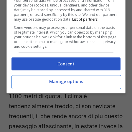
Your personal data will be processed and information from
your device (cookies, unique identifiers, and other device
data) may be stored by, accessed by and shared with 319
Alla scoperta dei Camini delle fate: il luogo incantato della
partners, or used specifically by this site. We and our partners
Turchia. Credits A. Stock
may use precise geolocation data.
List of partners.
Some vendors may process your personal data on the basis
of legitimate interest, which you can object to by managing
Sono collocate nelle
valli di Zelve e di
your options below. Look for a link at the bottom of this page
or in the site menu to manage or withdraw consent in privacy
Soganli
che avevano delle case
and cookie settings.
sotterranee di popoli che ai tempi furono
Consent
costretti a scappare.
Nevsehir
, capoluogo
di provincia, è ritenuta la porta della
Manage options
Cappadocia. La Cappadocia è collocata a
1.100 metri di quota, il clima è
tendenzialmente freddo, ci son nevicate
frequenti, il che rende ancora di più questo
paesaggio affascinante, in estate invece la