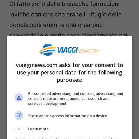
Di fatto sono delle bislacche formazioni
laviche coniche che erano il rifugio delle
popolazioni eremite che crearono
scavando le proprie case direttamente nel
tufo. Si possono vedere i fori nelle rocce
che erano vere e proprie dimore.
viagginews.com asks for your consent to
use your personal data for the following
purposes:
Personalised advertising and content, advertising and
content measurement, audience research and
services development
Store and/or access information on a device
Learn more