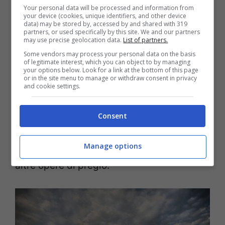
Your personal data will be processed and information from
Alcántara
, questo attraversa il fiume Tago.
your device (cookies, unique identifiers, and other device
data) may be stored by, accessed by and shared with 319
Il ponte di Alcántara è stato costruito tra
partners, or used specifically by this site. We and our partners
may use precise geolocation data.
List of partners.
gli anni 103 e 104, su commissione
Some vendors may process your personal data on the basis
dell
‘
imperatore Traiano. Quest’opera
of legitimate interest, which you can object to by managing
your options below. Look for a link at the bottom of this page
or in the site menu to manage or withdraw consent in privacy
eccezionale è composta da sei archi e
and cookie settings.
coniuga perfettamente la tecnica ad un
forte senso estetico. Con i suoi imponenti
Consent
pilastri con contrafforti e gli archi, è un
Manage options
tipo di ponte che è stato replicato anche in
altre opere di pregio.