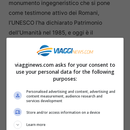
monumento ingegneristico che si pone
come testimone attivo dei Romani,
l’UNESCO l’ha dichiarato Patrimonio
dell’Umanità nel 1985, e oggi è il
monumento antico più visitato di tutta
Europa e la e tappa culturale importante
per l’Europa. Domina il fiume Gardon con
viagginews.com asks for your consent to
use your personal data for the following
ben 49 metri di altezza e 275 di lunghezza
purposes:
e lo fa con molta eleganza.
Personalised advertising and content, advertising and
content measurement, audience research and
Ponte di Alcántara: non solo un
services development
ponte ma un modello
Store and/or access information on a device
Learn more
Esempio di ingegneria romana è il
ponte di