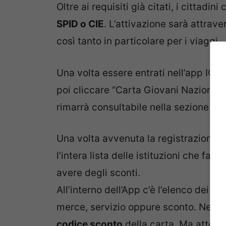
Oltre ai requisiti già citati, i cittadi
SPID o CIE
. L’attivazione sarà attraver
così tanto in particolare per i viaggi.
Una volta essere entrati nell’app IO 
poi cliccare “Carta Giovani Nazionale” 
rimarrà consultabile nella sezione Ser
Una volta avvenuta la registrazione 
l’intera lista delle istituzioni che fan
avere degli sconti.
All’interno dell’App c’è l’elenco dei Pa
merce, servizio oppure sconto. Nel mo
codice sconto
della carta. Ma attenzi