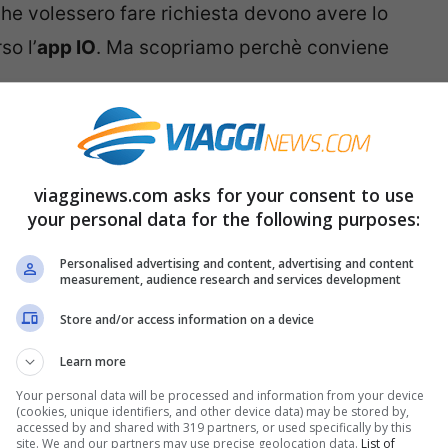
ni che volessero fare richiesta devono avere lo
so l’
app IO
. Ma scopriamo perchè conviene
bisogna accedere alla sezione Portafoglio e
e aggiungerla alla lista dei propri servizi,
viagginews.com asks for your consent to use
vizi.
your personal data for the following purposes:
Personalised advertising and content, advertising and content
tramite l’applicazione Io potremmo conoscere
measurement, audience research and services development
no parte di questa iniziativa e quindi dove
Store and/or access information on a device
Learn more
rtner divisa per tipologia, secondo il tipo di
Your personal data will be processed and information from your device
mento dell’acquisto online basterà inserire il
(cookies, unique identifiers, and other device data) may be stored by,
accessed by and shared with 319 partners, or used specifically by this
one i codici non sono tutti uguali: alcuni
site. We and our partners may use precise geolocation data.
List of