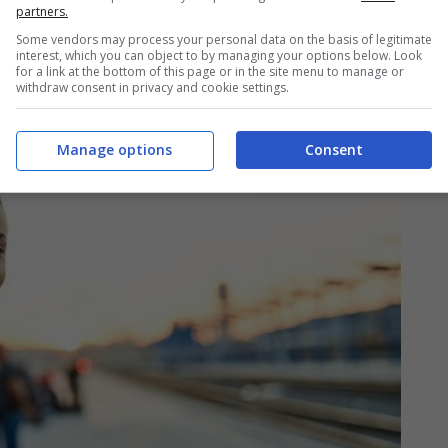
partners.
 di tempo anche di 10 minuti, invece per gli
Some vendors may process your personal data on the basis of legitimate
interest, which you can object to by managing your options below. Look
arta.
for a link at the bottom of this page or in the site menu to manage or
withdraw consent in privacy and cookie settings.
Manage options
Consent