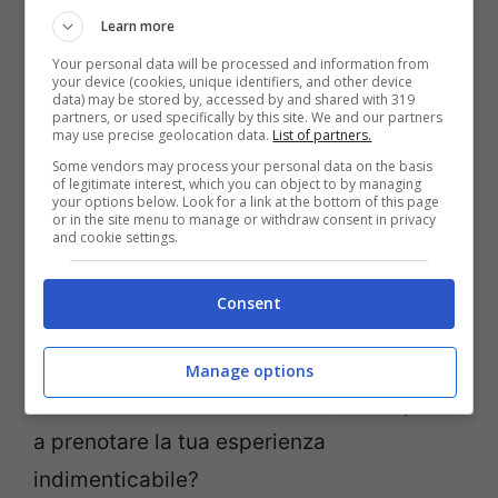
Learn more
Faro di Punta Fenaio all’isola d’Elba: hotel economico e
Your personal data will be processed and information from
your device (cookies, unique identifiers, and other device
bellissimo
data) may be stored by, accessed by and shared with 319
partners, or used specifically by this site. We and our partners
may use precise geolocation data.
List of partners.
Some vendors may process your personal data on the basis
of legitimate interest, which you can object to by managing
your options below. Look for a link at the bottom of this page
Il prezzo è di
450 euro a notte
: un vero
or in the site menu to manage or withdraw consent in privacy
and cookie settings.
affare!
Consent
I
posti per dormire in un faro in Italia
sono
limitati e vanno a ruba in men che non si
Manage options
dica: se non l’hai ancora fatto, che aspetti
a prenotare la tua esperienza
indimenticabile?