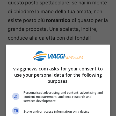
questo posto spettacolare: se hai in mente
di chiedere la mano della tua amata, non
esiste posto più
romantico
di questo per la
grande proposta. Una scaletta, inoltre,
conduce alla caletta con dei fondali
spettacolari.
viagginews.com asks for your consent to
use your personal data for the following
purposes:
Personalised advertising and content, advertising and
content measurement, audience research and
services development
Store and/or access information on a device