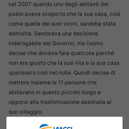
nel 2007 quando uno degli abitanti del
posto aveva scoperto che la sua casa, così
come quella dei suoi vicini, sarebbe stata
demolita. Sembrava una decisione
inderogabile del Governo, ma l’uomo
decise che doveva fare qualcosa perché
non era giusto che la sua vita e la sua casa
sparissero così nel nulla. Quindi decise di
mettere insieme le 11 persone che
abitavano in questo piccolo luogo e
opporsi alla trasformazione destinata al
suo villaggio.
La decisione per cambiare le