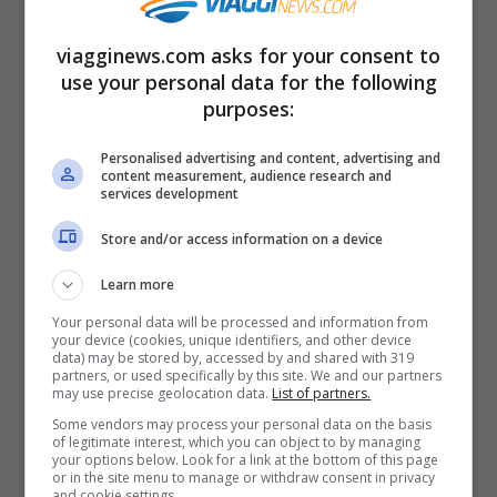
sorti del villaggio dalla
distruzione
viagginews.com asks for your consent to
use your personal data for the following
purposes:
L’uomo che allora aveva 84 anni, decise di
dare una nuova vita alla sua casa e a
Personalised advertising and content, advertising and
content measurement, audience research and
quelle vicine dipingendo tutto quanto
services development
(strade, muri, mobili…) con i colori
Store and/or access information on a device
dell’arcobaleno. In poco tempo tutti si
Learn more
accorsero del cambiamento e della
Your personal data will be processed and information from
rinnovata e rinata bellezza di questo luogo.
your device (cookies, unique identifiers, and other device
data) may be stored by, accessed by and shared with 319
Persino il Governo non poté far finta di
partners, or used specifically by this site. We and our partners
may use precise geolocation data.
List of partners.
niente e così nel 2014 questa città venne
Some vendors may process your personal data on the basis
of legitimate interest, which you can object to by managing
trasformata in un parco pubblico e allo
your options below. Look for a link at the bottom of this page
or in the site menu to manage or withdraw consent in privacy
stesso tempo anche uno dei luoghi più
and cookie settings.